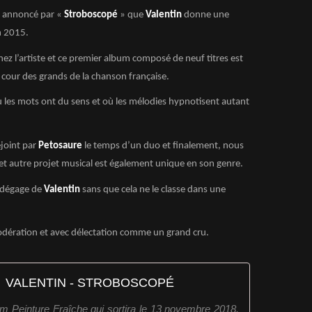
é annoncé par «
Stroboscopé
» que
Valentin
donne une
n 2015.
 chez l’artiste et ce premier album composé de neuf titres est
a cour des grands de la chanson française.
 les mots ont du sens et où les mélodies hypnotisent autant
ejoint par
Petosaure
le temps d’un duo et finalement, nous
et autre projet musical est également unique en son genre.
e dégage de
Valentin
sans que cela ne le classe dans une
dération et avec délectation comme un grand cru.
VALENTIN - STROBOSCOPÉ
um Peinture Fraîche qui sortira le 13 novembre 2018.