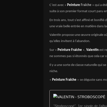
C’est avec «
Peinture
Fraîche
» qui a ét
suite à son premier format court paru e
En trois ans, tout s’est affiné et bonifié
une vraie belle entrée en matière dans l
Valentin propose une œuvre originale où
qu’elles invitent à l’abandon.
Sur «
Peinture
Fraîche
»,
Valentin
est r
ne sommes pas si étonnés que cela car c
Il y a une sorte de classe naturelle qui s
niche.
«
Peinture
Fraîche
» se déguste sans mo
"Stroboscopé", 1er single de l'alb