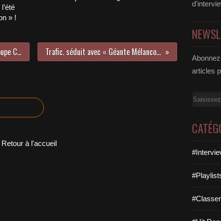
d'intervi
l’été
n » !
NEWSL
Grosse claque assurée avec le groupe Caesaria !
Trafic. séduit avec « Géante Mélancolique » !
Abonnez-
articles 
Email
CATÉG
Retour à l'accueil
#Intervi
#Playlis
#Classe