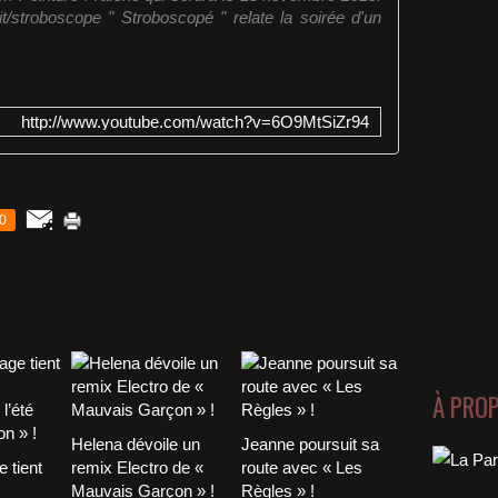
l.it/stroboscope " Stroboscopé " relate la soirée d'un
http://www.youtube.com/watch?v=6O9MtSiZr94
0
À PRO
Helena dévoile un
Jeanne poursuit sa
 tient
remix Electro de «
route avec « Les
Mauvais Garçon » !
Règles » !