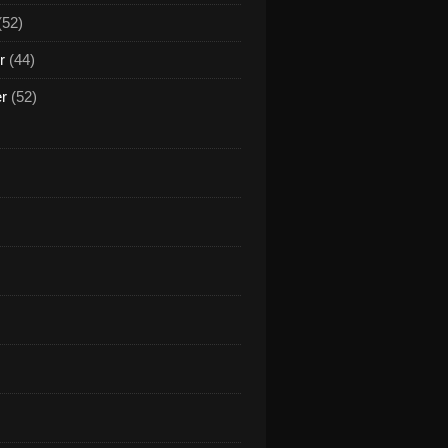
(52)
r
(44)
er
(52)