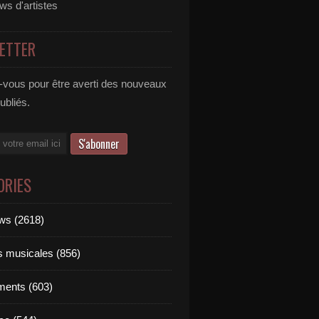
ews d'artistes
ETTER
vous pour être averti des nouveaux
publiés.
ORIES
ews (2618)
ts musicales (856)
ments (603)