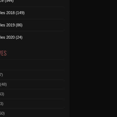
ce (544)
les 2018 (149)
les 2019 (86)
les 2020 (24)
VES
7)
(48)
43)
3)
50)