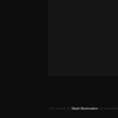
Voir le profil de
Steph Musicnation
sur le portail