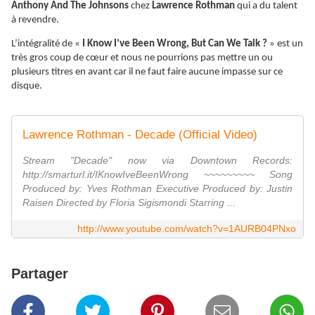
Anthony And The Johnsons
chez
Lawrence Rothman
qui a du talent
à revendre.
L’intégralité de «
I Know I’ve Been Wrong, But Can We Talk ?
» est un
très gros coup de cœur et nous ne pourrions pas mettre un ou
plusieurs titres en avant car il ne faut faire aucune impasse sur ce
disque.
Lawrence Rothman - Decade (Official Video)
Stream "Decade" now via Downtown Records:
http://smarturl.it/IKnowIveBeenWrong ~~~~~~~~~ Song
Produced by: Yves Rothman Executive Produced by: Justin
Raisen Directed by Floria Sigismondi Starring ...
http://www.youtube.com/watch?v=1AURB04PNxo
Partager