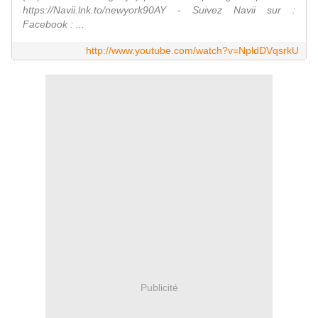
https://Navii.lnk.to/newyork90AY - Suivez Navii sur :
Facebook : ...
http://www.youtube.com/watch?v=NpldDVqsrkU
Publicité