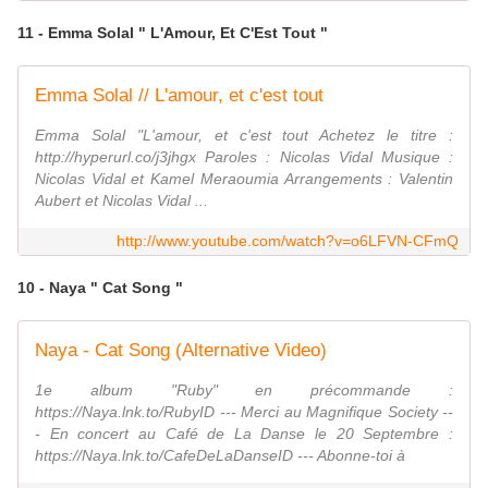
11 - Emma Solal " L'Amour, Et C'Est Tout "
Emma Solal // L'amour, et c'est tout
Emma Solal "L'amour, et c'est tout Achetez le titre :
http://hyperurl.co/j3jhgx Paroles : Nicolas Vidal Musique :
Nicolas Vidal et Kamel Meraoumia Arrangements : Valentin
Aubert et Nicolas Vidal ...
http://www.youtube.com/watch?v=o6LFVN-CFmQ
10 - Naya " Cat Song "
Naya - Cat Song (Alternative Video)
1e album "Ruby" en précommande :
https://Naya.lnk.to/RubyID --- Merci au Magnifique Society --
- En concert au Café de La Danse le 20 Septembre :
https://Naya.lnk.to/CafeDeLaDanseID --- Abonne-toi à