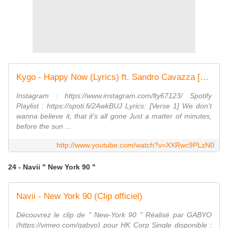
Kygo - Happy Now (Lyrics) ft. Sandro Cavazza [CC]
Instagram : https://www.instagram.com/lty67123/ Spotify
Playlist : https://spoti.fi/2AwkBUJ Lyrics: [Verse 1] We don't
wanna believe it, that it's all gone Just a matter of minutes,
before the sun ...
http://www.youtube.com/watch?v=XXRwc9PLzN0
24 - Navii " New York 90 "
Navii - New York 90 (Clip officiel)
Découvrez le clip de " New-York 90 " Réalisé par GABYO
(https://vimeo.com/gabyo) pour HK Corp Single disponible :