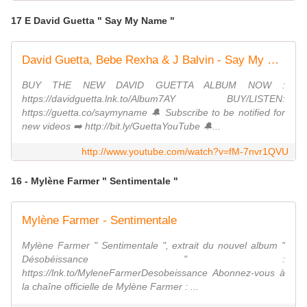
17 E David Guetta " Say My Name "
David Guetta, Bebe Rexha & J Balvin - Say My Name (Lyric video)
BUY THE NEW DAVID GUETTA ALBUM NOW :
https://davidguetta.lnk.to/Album7AY BUY/LISTEN:
https://guetta.co/saymyname 🔔 Subscribe to be notified for
new videos ➡️ http://bit.ly/GuettaYouTube 🔔...
http://www.youtube.com/watch?v=fM-7nvr1QVU
16 - Mylène Farmer " Sentimentale "
Mylène Farmer - Sentimentale
Mylène Farmer " Sentimentale ", extrait du nouvel album "
Désobéissance " :
https://lnk.to/MyleneFarmerDesobeissance Abonnez-vous à
la chaîne officielle de Mylène Farmer : ...