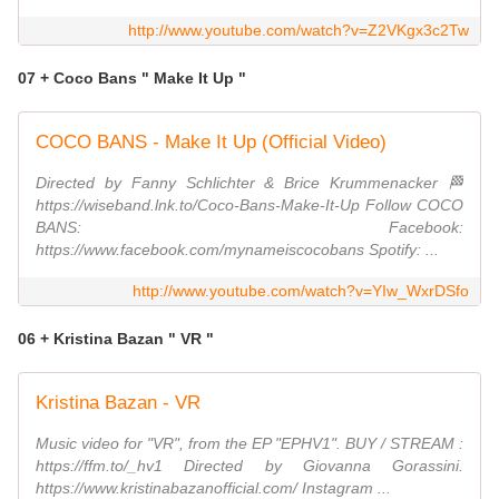
http://www.youtube.com/watch?v=Z2VKgx3c2Tw
07 + Coco Bans " Make It Up "
COCO BANS - Make It Up (Official Video)
Directed by Fanny Schlichter & Brice Krummenacker 🏁
https://wiseband.lnk.to/Coco-Bans-Make-It-Up Follow COCO
BANS: Facebook:
https://www.facebook.com/mynameiscocobans Spotify: ...
http://www.youtube.com/watch?v=YIw_WxrDSfo
06 + Kristina Bazan " VR "
Kristina Bazan - VR
Music video for "VR", from the EP "EPHV1". BUY / STREAM :
https://ffm.to/_hv1 Directed by Giovanna Gorassini.
https://www.kristinabazanofficial.com/ Instagram ...