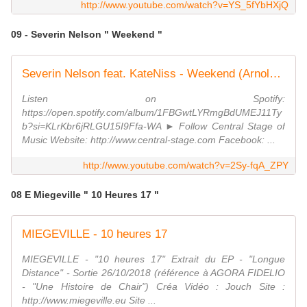
http://www.youtube.com/watch?v=YS_5fYbHXjQ
09 - Severin Nelson " Weekend "
Severin Nelson feat. KateNiss - Weekend (Arnold Palmer Remix) // GROOVE GOLD //
Listen on Spotify:
https://open.spotify.com/album/1FBGwtLYRmgBdUMEJ11Ty
b?si=KLrKbr6jRLGU15I9Ffa-WA ► Follow Central Stage of
Music Website: http://www.central-stage.com Facebook: ...
http://www.youtube.com/watch?v=2Sy-fqA_ZPY
08 E Miegeville " 10 Heures 17 "
MIEGEVILLE - 10 heures 17
MIEGEVILLE - "10 heures 17" Extrait du EP - "Longue
Distance" - Sortie 26/10/2018 (référence à AGORA FIDELIO
- "Une Histoire de Chair") Créa Vidéo : Jouch Site :
http://www.miegeville.eu Site ...