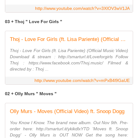
http://www.youtube.com/watch?v=3XIOV3wV1JA
03 + Thoj " Love For Girls "
Thoj - Love For Girls (ft. Lisa Pariente) (Official Music Video)
Thoj - Love For Girls (ft. Lisa Pariente) (Official Music Video)
Download & stream : http://smarturl.it/Loveforgirls Follow
Thoj : https://www.facebook.com/Thoj.music/ Filmed &
directed by : Thoj ...
http://www.youtube.com/watch?v=mPxB4l9GaUE
02 + Olly Murs " Moves "
Olly Murs - Moves (Official Video) ft. Snoop Dogg
You Know I Know. The brand new album. Out Nov 9th. Pre-
order here: http://smarturl.it/ykikdlxYTD 'Moves ft. Snoop
Dogg' - Olly Murs is OUT NOW Get the song here: