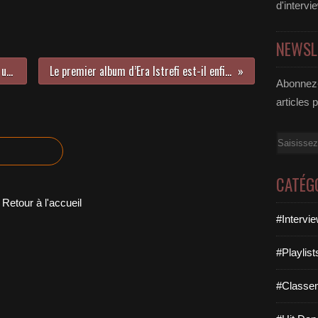
d'intervi
NEWSL
La chanteuse Anne Darban dévoile un second EP !
Le premier album d’Era Istrefi est-il enfin disponible ?
Abonnez-
articles 
Email
CATÉG
Retour à l'accueil
#Intervi
#Playlis
#Classe