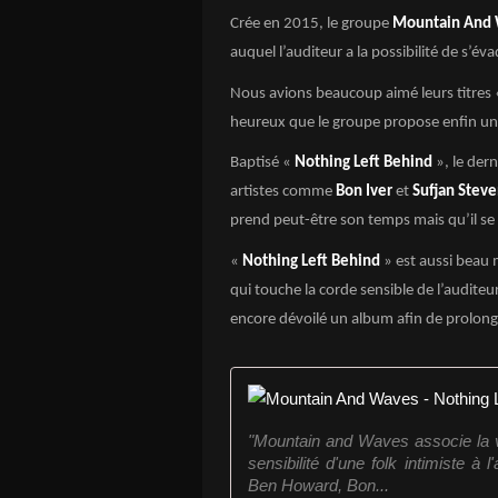
Crée en 2015, le groupe
Mountain And
auquel l’auditeur a la possibilité de s’é
Nous avions beaucoup aimé leurs titres
heureux que le groupe propose enfin u
Baptisé «
Nothing Left Behind
», le der
artistes comme
Bon Iver
et
Sufjan Stev
prend peut-être son temps mais qu’il se 
«
Nothing Left Behind
» est aussi beau
qui touche la corde sensible de l’audite
encore dévoilé un album afin de prolonger
"Mountain and Waves associe la vo
sensibilité d'une folk intimiste à l
Ben Howard, Bon...