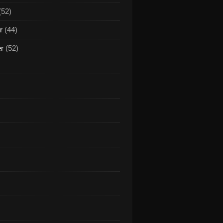
(52)
r
(44)
er
(52)