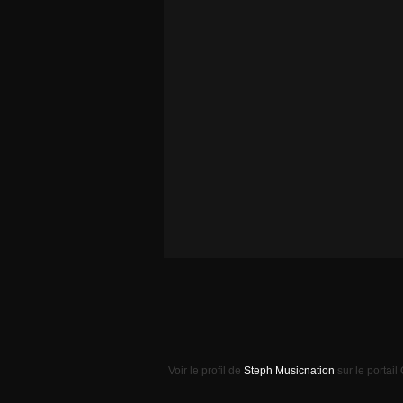
Voir le profil de
Steph Musicnation
sur le portail