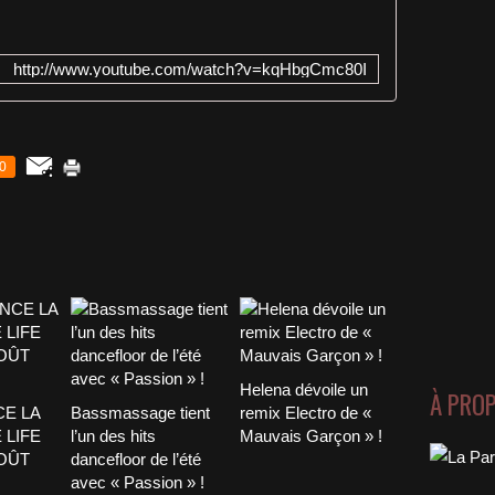
http://www.youtube.com/watch?v=kqHbgCmc80I
0
Helena dévoile un
À PRO
CE LA
Bassmassage tient
remix Electro de «
 LIFE
l’un des hits
Mauvais Garçon » !
AOÛT
dancefloor de l’été
avec « Passion » !