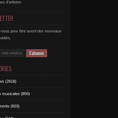
ews d'artistes
ETTER
vous pour être averti des nouveaux
publiés.
ORIES
ews (2618)
ts musicales (856)
ments (603)