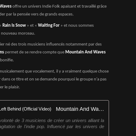
 Waves
offre un univers Indie Folk apaisant et travaillé grâce
vader par la pensée vers de grands espaces.
 «
Rain Is Snow
» et «
Waiting For
» et nous sommes
n nouveau morceau.
nier né des trois musiciens influencés notamment par des
ens
permet de se rendre compte que
Mountain And Waves
bonifie.
 musicalement que vocalement, il y a vraiment quelque chose
ur dans ce titre et on se demande pourquoi le groupe n’a pas
 le plaisir.
Mountain And Waves - Nothing Left Behind (Official Video)
lonté de 3 musiciens de créer un univers alliant la
'agitation de l'indie pop. Influencé par les univers de