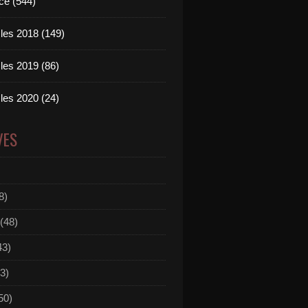
ce (544)
les 2018 (149)
les 2019 (86)
les 2020 (24)
VES
8)
(48)
43)
3)
50)