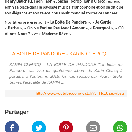
Henry Bauchau, Faon Faon
et
Sacha Toorop, Karin Clercq
reprend
enfin sa place dans le paysage musical francophone et on se dit que
son élégance et son talent nous avait manqué toutes ces années.
Nos titres préférés sont «
La Boite De Pandore
», «
Je Garde
»,
«
Partie
», «
On Ne Badine Pas Avec L’Amour
», «
Pourquoi
», «
Où
Allons-Nous ?
» et «
Madame Rêve
».
LA BOITE DE PANDORE - KARIN CLERCQ
KARIN CLERCQ - LA BOITE DE PANDORE "La boite de
Pandore" est issu du quatrième album de Karin Clercq à
paraître à l'automne 2018. Un clip réalisé par Yoann Stehr
Suivez l'actualité de KARIN ...
http://www.youtube.com/watch?v=Hcz8aexvbsg
Partager