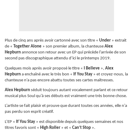
Plus de cinq ans après avoir cartonné avec son titre «
Under
» extrait
de «
Together Alone
» son premier album, la chanteuse
Alex
Hepburn
annonce son retour avec un EP qui précède l’arrivée de son
second pas discographique attendu d’ici le printemps 2019.
Quelques mois après avoir proposé le titre «
I Believe
»,
Alex
Hepburn
a enchaîné avec le très bon «
If You Stay
» et croyez-nous, la
chanteuse n’a pas encore abattu toutes ses cartes maîtresses.
Alex Hepburn
séduit toujours autant vocalement parlant et ce retour
musical plus Soul qu’à ses débuts est vraiment une très bonne chose.
L’artiste se fait plaisir et prouve que durant toutes ces années, elle n’a
pas perdu son esprit créatif.
L’EP «
If You Stay
» est disponible depuis quelques semaines et nos
titres favoris sont «
High Roller
» et «
Can’t Stop
».