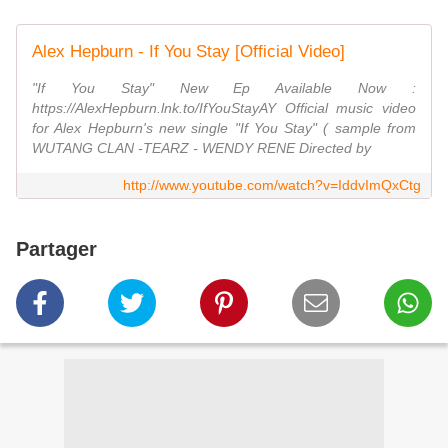
Alex Hepburn - If You Stay [Official Video]
"If You Stay" New Ep Available Now :
https://AlexHepburn.lnk.to/IfYouStayAY Official music video
for Alex Hepburn's new single "If You Stay" ( sample from
WUTANG CLAN -TEARZ - WENDY RENE Directed by
http://www.youtube.com/watch?v=IddvImQxCtg
Partager