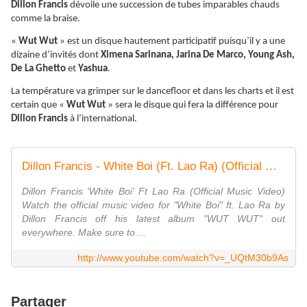
Dillon Francis
dévoile une succession de tubes imparables chauds
comme la braise.
«
Wut Wut
» est un disque hautement participatif puisqu’il y a une
dizaine d’invités dont
Ximena Sarinana, Jarina De Marco, Young Ash,
De La Ghetto
et
Yashua
.
La température va grimper sur le dancefloor et dans les charts et il est
certain que «
Wut Wut
» sera le disque qui fera la différence pour
Dillon Francis
à l’international.
Dillon Francis - White Boi (Ft. Lao Ra) (Official Music Video)
Dillon Francis 'White Boi' Ft Lao Ra (Official Music Video)
Watch the official music video for "White Boi" ft. Lao Ra by
Dillon Francis off his latest album "WUT WUT" out
everywhere. Make sure to ...
http://www.youtube.com/watch?v=_UQtM30b9As
Partager