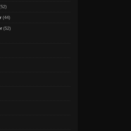
(52)
r
(44)
er
(52)