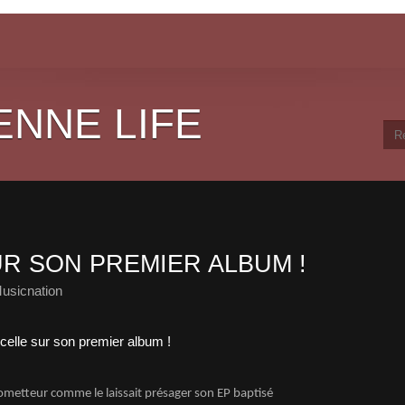
ENNE LIFE
UR SON PREMIER ALBUM !
usicnation
rometteur comme le laissait présager son EP baptisé