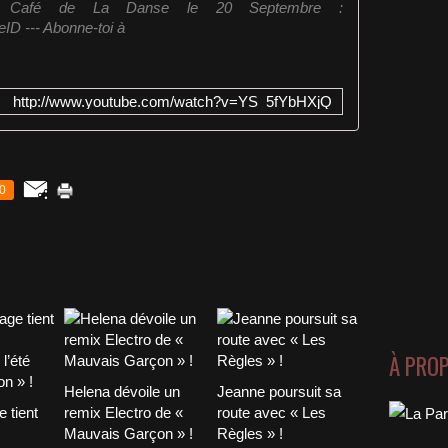
au Café de La Danse le 20 Septembre :
ID --- Abonne-toi à
http://www.youtube.com/watch?v=YS_5fYbHXjQ
0
À PRO
Helena dévoile un
Jeanne poursuit sa
 tient
remix Electro de «
route avec « Les
Mauvais Garçon » !
Règles » !