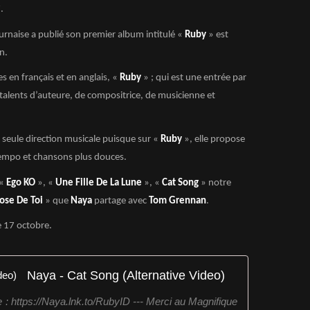
.
bournaise a publié son premier album intitulé «
Ruby
» est
n.
en français et en anglais, «
Ruby
» ; qui est une entrée par
 talents d’auteure, de compositrice, de musicienne et
seule direction musicale puisque sur «
Ruby
», elle propose
tempo et chansons plus douces.
 «
Ego KO
», «
Une Fille De La Lune
», «
Cat Song
» notre
ose De Toi
» que
Naya
partage avec
Tom Grennan
.
e 17 octobre.
Naya - Cat Song (Alternative Video)
 https://Naya.lnk.to/RubyID --- Merci au Magnifique