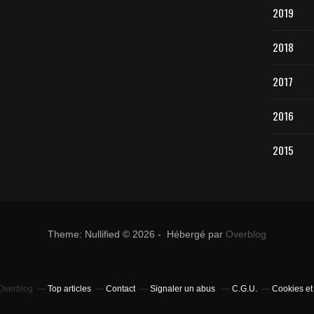
2019
2018
2017
2016
2015
Theme: Nullified © 2026 - Hébergé par
Overblog
 Overblog
Top articles
Contact
Signaler un abus
C.G.U.
Cookies et