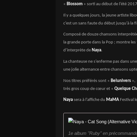
«
Blossom
» sorti au début de l’été 2017
Il y a quelques jours, la jeune artiste li
c’est un sans faute du début jusqu’à la fi
Composé de douze chansons interprétées 
la grande porte dans la Pop ; montre les
d’interprète de
Naya
.
La chanteuse ne s’enferme pas dans une 
une jolie alternance entre chansons up
Nos titres préférés sont «
Belunivers
»,
très gros coup de cœur et «
Quelque Ch
Naya
sera à l’affiche du
MaMA
Festival l
1e album "Ruby" en précommande :