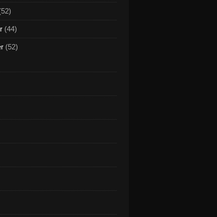
(52)
r
(44)
er
(52)