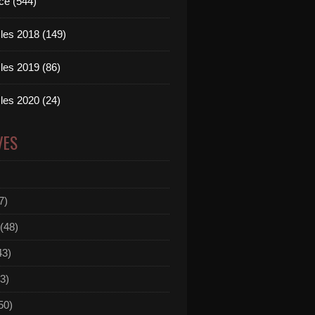
ce (544)
les 2018 (149)
les 2019 (86)
les 2020 (24)
VES
7)
(48)
43)
3)
50)