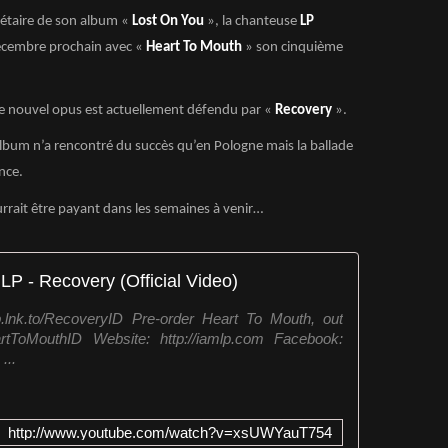
nétaire de son album «
Lost On You
», la chanteuse
LP
 décembre prochain avec «
Heart To Mouth
» son cinquième
ce nouvel opus est actuellement défendu par «
Recovery
».
album n’a rencontré du succès qu’en Pologne mais la ballade
nce.
ourrait être payant dans les semaines à venir…
LP - Recovery (Official Video)
p.lnk.to/RecoveryID Pre-order Heart To Mouth, out
eartToMouthID Website: http://iamlp.com Facebook:
...
http://www.youtube.com/watch?v=xsUWYauT754