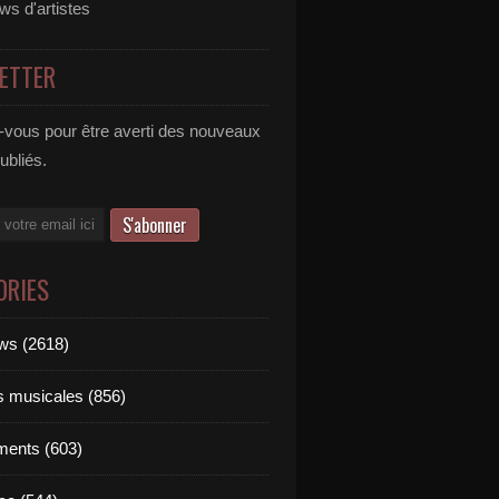
ews d'artistes
ETTER
vous pour être averti des nouveaux
publiés.
ORIES
ews (2618)
ts musicales (856)
ments (603)