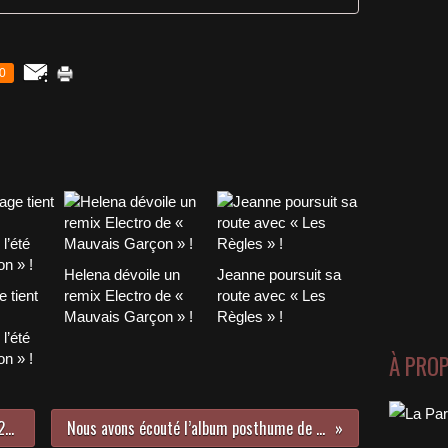
0
Helena dévoile un
Jeanne poursuit sa
 tient
remix Electro de «
route avec « Les
Mauvais Garçon » !
Règles » !
l’été
À PRO
n » !
LE TOP 25 MUSICNATION N°177 - 28 Octobre 2018
Nous avons écouté l’album posthume de Johnny Hallyday !