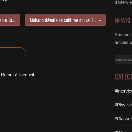
d'intervi
NEWSL
Découvrez le nouveau clip de Therapie Taxi !
Mokado dévoile un sublime nouvel EP !
Abonnez-
articles 
Email
CATÉG
Retour à l'accueil
#Intervi
#Playlis
#Classe