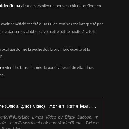
drien Toma
vient de dévoiler un nouveau hit dancefloor en
 avait bénéficié cet été d’un EP de remixes est interprété par
aire danser les clubbers avec cette petite pépite à la fois
vocal qui donne la pêche dès la première écoute et le
f.
o
revient les bras chargés de good vibes et de vitamines
ne.
Adrien Toma feat. Nessryne - Line (Official Lyrics Video)
nlink.to/Line Lyrics Video by Black Lagoon. ▼
: http://www.facebook.com/AdrienToma Twitter:
 Soundclou...