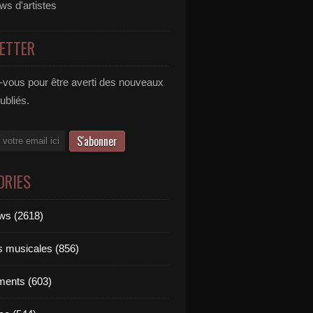
ews d'artistes
ETTER
vous pour être averti des nouveaux
publiés.
ORIES
ews (2618)
ts musicales (856)
ments (603)