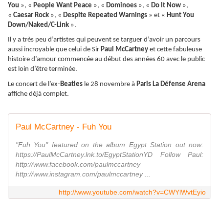
You
», «
People Want Peace
», «
Dominoes
», «
Do It Now
»,
«
Caesar Rock
», «
Despite Repeated Warnings
» et «
Hunt You
Down/Naked/C-Link
».
Il y a très peu d’artistes qui peuvent se targuer d’avoir un parcours
aussi incroyable que celui de Sir
Paul McCartney
et cette fabuleuse
histoire d’amour commencée au début des années 60 avec le public
est loin d’être terminée.
Le concert de l’ex-
Beatles
le 28 novembre à
Paris La Défense Arena
affiche déjà complet.
Paul McCartney - Fuh You
"Fuh You" featured on the album Egypt Station out now:
https://PaulMcCartney.lnk.to/EgyptStationYD Follow Paul:
http://www.facebook.com/paulmccartney
http://www.instagram.com/paulmccartney ...
http://www.youtube.com/watch?v=CWYlWvtEyio