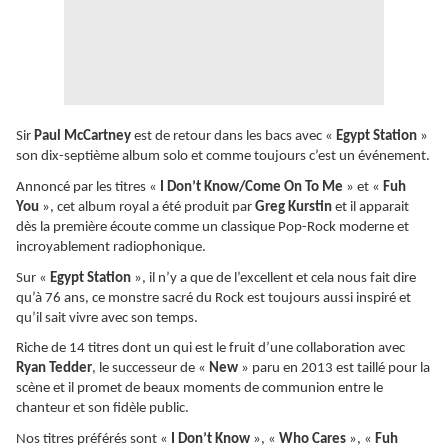
Sir
Paul McCartney
est de retour dans les bacs avec «
Egypt Station
»
son dix-septième album solo et comme toujours c’est un événement.
Annoncé par les titres «
I Don’t Know/Come On To Me
» et «
Fuh
You
», cet album royal a été produit par
Greg Kurstin
et il apparait
dès la première écoute comme un classique Pop-Rock moderne et
incroyablement radiophonique.
Sur «
Egypt Station
», il n’y a que de l’excellent et cela nous fait dire
qu’à 76 ans, ce monstre sacré du Rock est toujours aussi inspiré et
qu’il sait vivre avec son temps.
Riche de 14 titres dont un qui est le fruit d’une collaboration avec
Ryan Tedder
, le successeur de «
New
» paru en 2013 est taillé pour la
scène et il promet de beaux moments de communion entre le
chanteur et son fidèle public.
Nos titres préférés sont «
I Don’t Know
», «
Who Cares
», «
Fuh