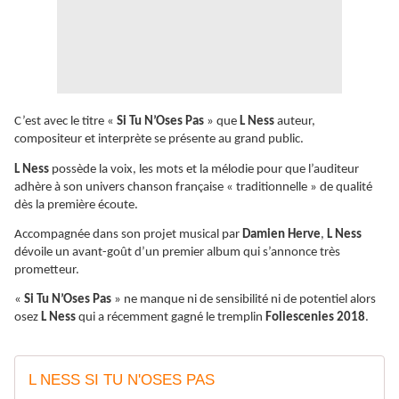
C’est avec le titre «
Si Tu N’Oses Pas
» que
L Ness
auteur,
compositeur et interprète se présente au grand public.
L Ness
possède la voix, les mots et la mélodie pour que l’auditeur
adhère à son univers chanson française « traditionnelle » de qualité
dès la première écoute.
Accompagnée dans son projet musical par
Damien Herve
,
L Ness
dévoile un avant-goût d’un premier album qui s’annonce très
prometteur.
«
Si Tu N’Oses Pas
» ne manque ni de sensibilité ni de potentiel alors
osez
L Ness
qui a récemment gagné le tremplin
Foliescenies 2018
.
L NESS SI TU N'OSES PAS