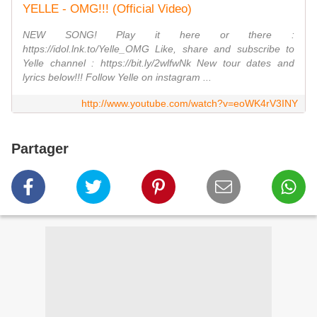
YELLE - OMG!!! (Official Video)
NEW SONG! Play it here or there :
https://idol.lnk.to/Yelle_OMG Like, share and subscribe to
Yelle channel : https://bit.ly/2wlfwNk New tour dates and
lyrics below!!! Follow Yelle on instagram ...
http://www.youtube.com/watch?v=eoWK4rV3INY
Partager