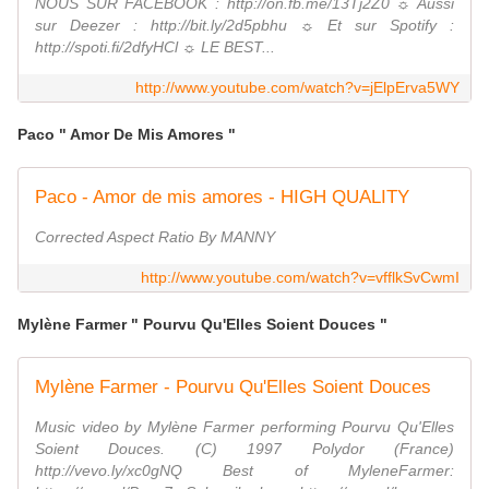
NOUS SUR FACEBOOK : http://on.fb.me/13Tj2Z0 ☼ Aussi
sur Deezer : http://bit.ly/2d5pbhu ☼ Et sur Spotify :
http://spoti.fi/2dfyHCl ☼ LE BEST...
http://www.youtube.com/watch?v=jElpErva5WY
Paco " Amor De Mis Amores "
Paco - Amor de mis amores - HIGH QUALITY
Corrected Aspect Ratio By MANNY
http://www.youtube.com/watch?v=vfflkSvCwmI
Mylène Farmer " Pourvu Qu'Elles Soient Douces "
Mylène Farmer - Pourvu Qu'Elles Soient Douces
Music video by Mylène Farmer performing Pourvu Qu'Elles
Soient Douces. (C) 1997 Polydor (France)
http://vevo.ly/xc0gNQ Best of MyleneFarmer: