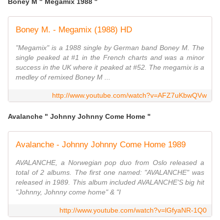
Boney M " Megamix 1988 "
Boney M. - Megamix (1988) HD
"Megamix" is a 1988 single by German band Boney M. The
single peaked at #1 in the French charts and was a minor
success in the UK where it peaked at #52. The megamix is a
medley of remixed Boney M ...
http://www.youtube.com/watch?v=AFZ7uKbwQVw
Avalanche " Johnny Johnny Come Home "
Avalanche - Johnny Johnny Come Home 1989
AVALANCHE, a Norwegian pop duo from Oslo released a
total of 2 albums. The first one named: "AVALANCHE" was
released in 1989. This album included AVALANCHE'S big hit
"Johnny, Johnny come home" & "I
http://www.youtube.com/watch?v=lGfyaNR-1Q0