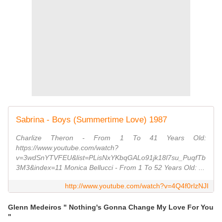
Sabrina - Boys (Summertime Love) 1987
Charlize Theron - From 1 To 41 Years Old:
https://www.youtube.com/watch?
v=3wdSnYTVFEU&list=PLisNxYKbqGALo91jk18l7su_PuqfTb
3M3&index=11 Monica Bellucci - From 1 To 52 Years Old: ...
http://www.youtube.com/watch?v=4Q4f0rlzNJI
Glenn Medeiros " Nothing's Gonna Change My Love For You
"