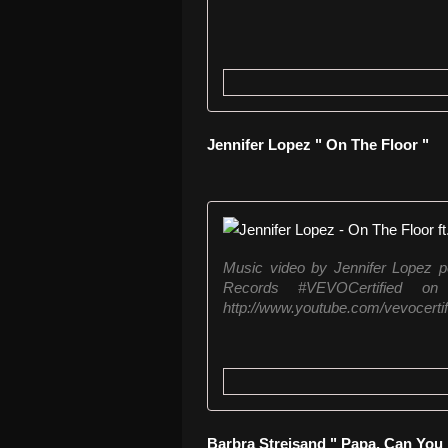
Jennifer Lopez " On The Floor "
Music video by Jennifer Lopez pe
Records #VEVOCertified on Ap
http://www.youtube.com/vevocertif
Barbra Streisand " Papa, Can You