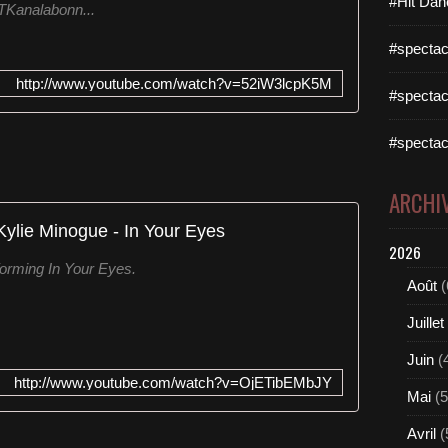
#Hit Dan
TKanalabonn...
#spectac
http://www.youtube.com/watch?v=52iW3lcpK5M
#spectac
#spectac
ARCHI
Kylie Minogue - In Your Eyes
2026
orming In Your Eyes.
Août
(
Juillet
Juin
(
http://www.youtube.com/watch?v=OjETibEMbJY
Mai
(5
Avril
(