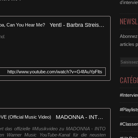
d'intervi
NEWSL
Yentl - Barbra Streisand - 02 Papa, Can You Hear Me?
Abonnez-
nd.
articles 
Email
http://www.youtube.com/watch?v=G4fAuYpFlts
CATÉG
#Intervi
#Playlis
MADONNA - INTO THE GROOVE (Official Music Video)
#Classe
rt das offizielle #Musikvideo zu MADONNA - INTO
Warner Music YouTube-Kanal für die neusten