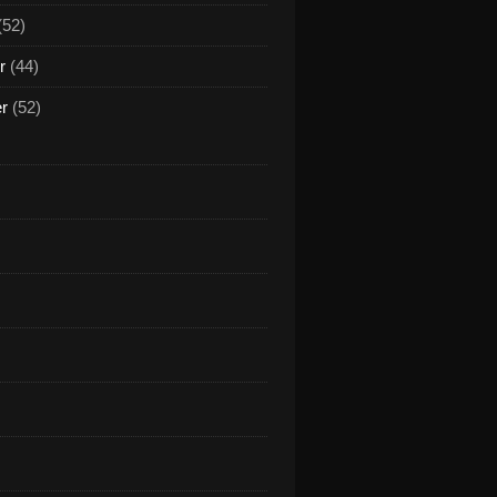
(52)
r
(44)
er
(52)