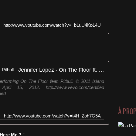
http://www.youtube.com/watch?v=_bLuU4KpL4U
Jennifer Lopez - On The Floor ft. Pitbull
rforming On The Floor feat. Pitbull. © 2011 Island
ril 15, 2012. http://www.vevo.com/certified
ied
À PRO
http://www.youtube.com/watch?v=t4H_Zoh7G5A
 Here Me ? "