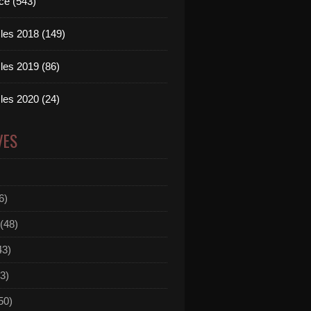
ce (543)
les 2018 (149)
les 2019 (86)
les 2020 (24)
VES
6)
(48)
43)
3)
50)