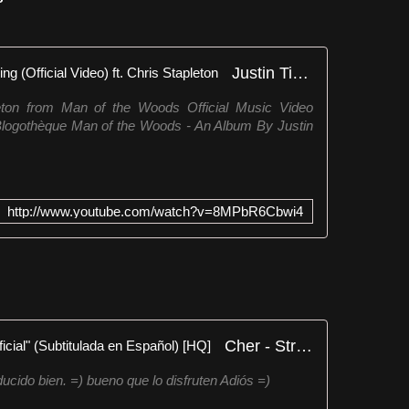
Justin Timberlake - Say Something (Official Video) ft. Chris Stapleton
leton from Man of the Woods Official Music Video
a Blogothèque Man of the Woods - An Album By Justin
http://www.youtube.com/watch?v=8MPbR6Cbwi4
Cher - Strong Enough "Video Official" (Subtitulada en Español) [HQ]
ducido bien. =) bueno que lo disfruten Adiós =)