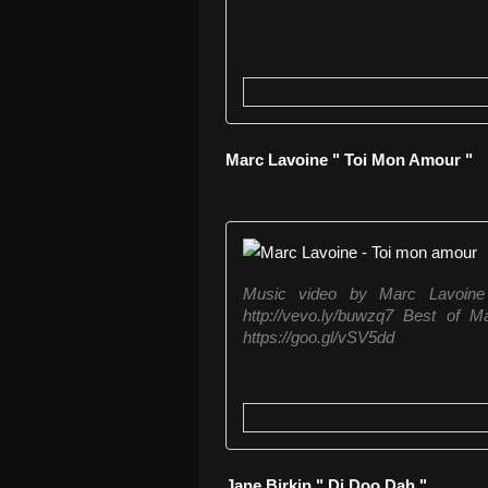
Marc Lavoine " Toi Mon Amour "
Music video by Marc Lavoine
http://vevo.ly/buwzq7 Best of Ma
https://goo.gl/vSV5dd
Jane Birkin " Di Doo Dah "