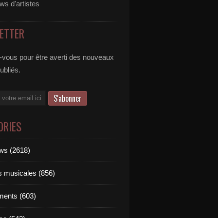
ews d'artistes
ETTER
vous pour être averti des nouveaux
publiés.
ORIES
ews (2618)
ts musicales (856)
ments (603)