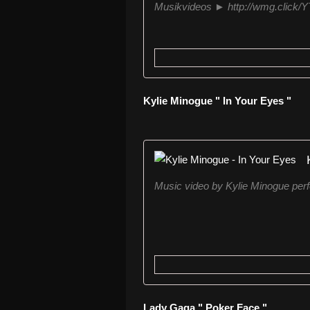
Musikvideos ► http://wmg.click/Y
Kylie Minogue " In Your Eyes "
Music video by Kylie Minogue perf
Lady Gaga " Poker Face "