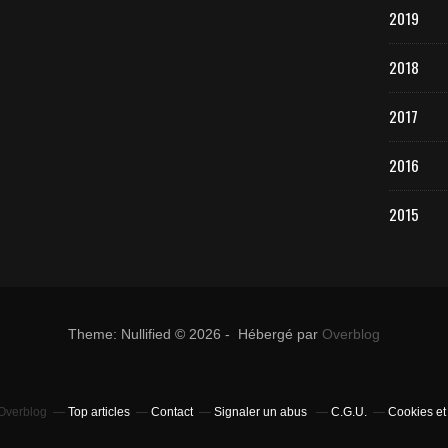
2019
2018
2017
2016
2015
Theme: Nullified © 2026 - Hébergé par
Overblog
 Overblog
Top articles
Contact
Signaler un abus
C.G.U.
Cookies et