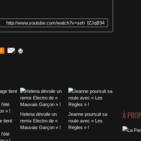
http://www.youtube.com/watch?v=seh_fZJqB94
0
À PRO
Helena dévoile un
Jeanne poursuit sa
 tient
remix Electro de «
route avec « Les
Mauvais Garçon » !
Règles » !
l’été
n » !