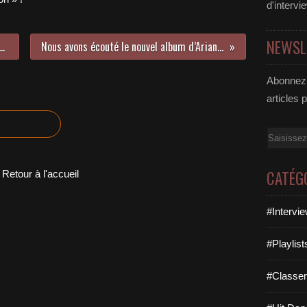
d'intervi
NEWSL
n Harris, c’est toujours du lourd !
Nous avons écouté le nouvel album d’Ariana Grande !
Abonnez-
articles 
Email
CATÉG
Retour à l'accueil
#Intervi
#Playlis
#Classe