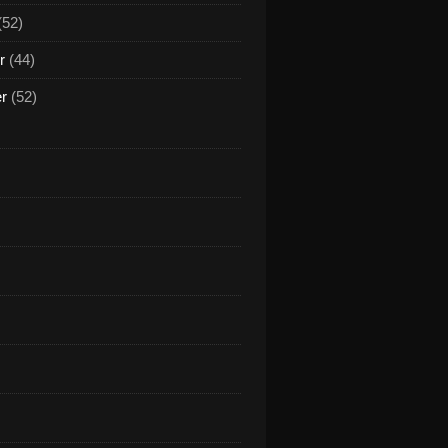
(52)
r
(44)
er
(52)