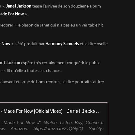
e
»,
Janet Jackson
tease l’arrivée de son douzième album
ade For Now
».
redorer » le blason de Janet qui n’a pas eu un véritable hit
r Now
» a été produit par
Harmony Samuels
et le titre oscille
net Jackson
espère très certainement conquérir le public
e dit qu’elle a toutes ses chances.
et dansant et armé de bons remixes, le titre pourrait s’attirer
Janet Jackson x Daddy Yankee - Made For Now [Official Video]
- Made For Now 🎵 Watch, Listen, Buy, Connect:
orNow Amazon: https://amzn.to/2vQGyfQ Spotify: