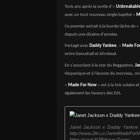
Trois ans après la sortie d’«
Unbreakabl
avec un tout nouveau single baptisé «
M
Ce premier extrait à la lourde tâche de « 
depuis une dizaine d’années.
Partagé avec
Daddy Yankee
, «
Made Fo
entre Dancehall et Afrobeat.
En s’associant à la star du Reggaeton,
Ja
Hispanique et à l’écoute du morceau, on s
«
Made For Now
» est à la fois solaire 
également les faveurs des DJS.
Janet Jackson x Daddy Yankee 
http://www.2lin.cc/JanetMadeF
https://spoti.fi/2Brhgue iTunes: ...