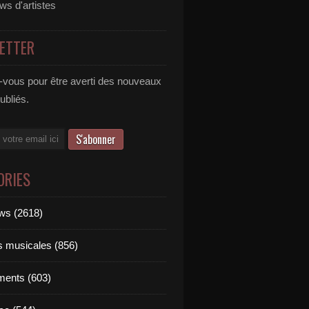
ews d'artistes
ETTER
vous pour être averti des nouveaux
publiés.
ORIES
ews (2618)
ts musicales (856)
ments (603)