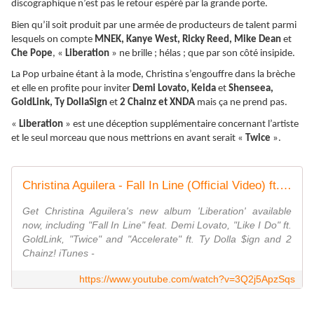
discographique n’est pas le retour espéré par la grande porte.
Bien qu’il soit produit par une armée de producteurs de talent parmi
lesquels on compte
MNEK, Kanye West, Ricky Reed, Mike Dean
et
Che Pope
, «
Liberation
» ne brille ; hélas ; que par son côté insipide.
La Pop urbaine étant à la mode, Christina s’engouffre dans la brèche
et elle en profite pour inviter
Demi Lovato, Keida
et
Shenseea,
GoldLink, Ty DollaSign
et
2 Chainz et XNDA
mais ça ne prend pas.
«
Liberation
» est une déception supplémentaire concernant l’artiste
et le seul morceau que nous mettrions en avant serait «
Twice
».
Christina Aguilera - Fall In Line (Official Video) ft. Demi Lovato
Get Christina Aguilera's new album 'Liberation' available
now, including "Fall In Line" feat. Demi Lovato, "Like I Do" ft.
GoldLink, "Twice" and "Accelerate" ft. Ty Dolla $ign and 2
Chainz! iTunes -
https://www.youtube.com/watch?v=3Q2j5ApzSqs