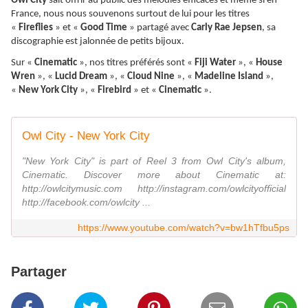
Owl City
sait offrir au public des mélodies efficaces et même si en
France, nous nous souvenons surtout de lui pour les titres
«
Fireflies
» et «
Good Time
» partagé avec
Carly Rae Jepsen
, sa
discographie est jalonnée de petits bijoux.
Sur «
Cinematic
», nos titres préférés sont «
Fiji Water
», «
House
Wren
», «
Lucid Dream
», «
Cloud Nine
», «
Madeline Island
»,
«
New York City
», «
Firebird
» et «
Cinematic
».
Owl City - New York City
"New York City" is part of Reel 3 from Owl City's album,
Cinematic. Discover more about Cinematic at:
http://owlcitymusic.com http://instagram.com/owlcityofficial
http://facebook.com/owlcity ...
https://www.youtube.com/watch?v=bw1hTfbu5ps
Partager