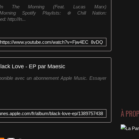
 The Morning (Feat. Lucas Marx)
nTheMorning Spotify Playlists: ❄️ Chill Nation:
d: http://ln...
https://www.youtube.com/watch?v=Fjw4EC_8vDQ
lack Love - EP par Maesic
ponible avec un abonnement Apple Music. Essayer
À PRO
itunes.apple.com/fr/album/black-love-ep/1389757438