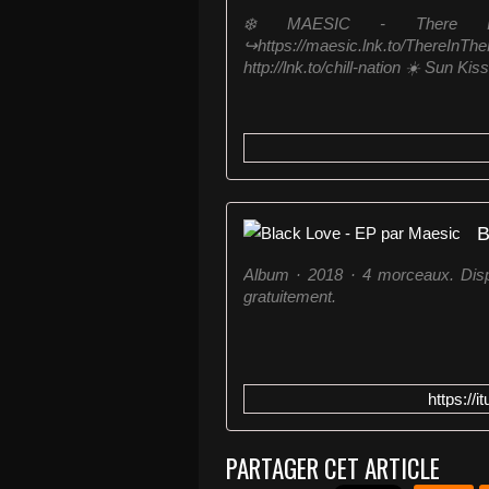
❄️ MAESIC - There In
↪︎https://maesic.lnk.to/ThereI
http://lnk.to/chill-nation ☀️ Sun Kisse
B
Album · 2018 · 4 morceaux. Dis
gratuitement.
https://
PARTAGER CET ARTICLE