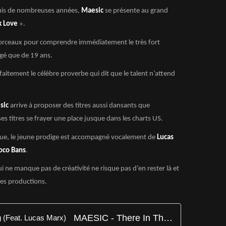
puis de nombreuses années,
Maesic
se présente au grand
k Love
».
 morceaux pour comprendre immédiatement le très fort
âgé que de 19 ans.
rfaitement le célèbre proverbe qui dit que le talent n’attend
sic
arrive à proposer des titres aussi dansants que
s titres se frayer une place jusque dans les charts US.
ue, le jeune prodige est accompagné vocalement de
Lucas
oco Bans
.
i ne manque pas de créativité ne risque pas d’en rester là et
nes productions.
MAESIC - There In The Morning (Feat. Lucas Marx)