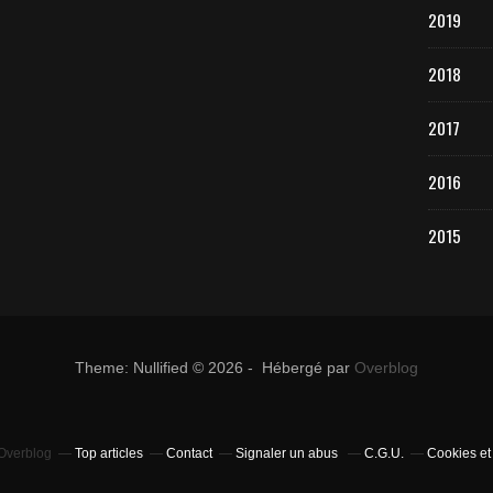
2019
2018
2017
2016
2015
Theme: Nullified © 2026 - Hébergé par
Overblog
 Overblog
Top articles
Contact
Signaler un abus
C.G.U.
Cookies et