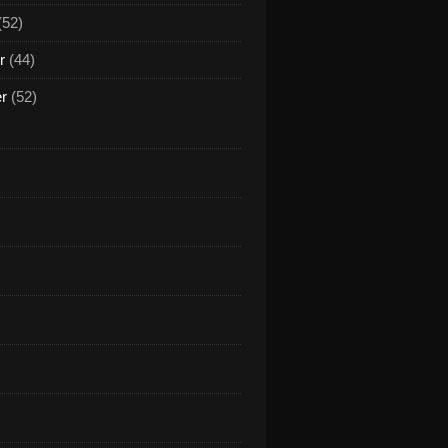
(52)
r
(44)
er
(52)