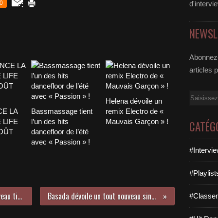
0
d'intervi
NEWSL
Abonnez-
articles 
Email
Helena dévoile un
CE LA
Bassmassage tient
remix Electro de «
 LIFE
l’un des hits
Mauvais Garçon » !
CATÉG
AOÛT
dancefloor de l’été
avec « Passion » !
#Intervi
#Playlis
Le groupe Shanguy dévoile un nouveau titre !
Basada dévoile un tout nouveau single !
#Classe