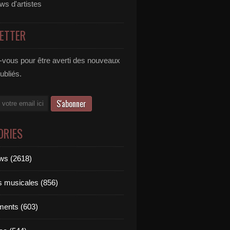
ews d'artistes
ETTER
vous pour être averti des nouveaux
publiés.
ORIES
ews (2618)
ts musicales (856)
ments (603)