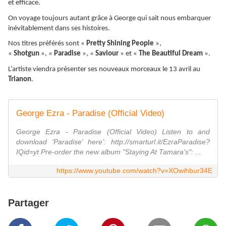
et efficace.
On voyage toujours autant grâce à George qui sait nous embarquer
inévitablement dans ses histoires.
Nos titres préférés sont «
Pretty Shining People
»,
«
Shotgun
», «
Paradise
», «
Saviour
» et «
The Beautiful Dream
».
L’artiste viendra présenter ses nouveaux morceaux le 13 avril au
Trianon
.
George Ezra - Paradise (Official Video)
George Ezra - Paradise (Official Video) Listen to and
download 'Paradise' here': http://smarturl.it/EzraParadise?
IQid=yt Pre-order the new album "Staying At Tamara's": ...
https://www.youtube.com/watch?v=XOwihbur34E
Partager