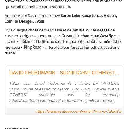
terme et on a vraiment le sentiment de faire un tour du monde de ce
qui se fait de meilleur sur la scène club.
Aux côtés de David, on retrouve
Karen Luke, Coco Jonza, Awa Sy,
Camille Delage
et
Valli
.
Il y a quelque chose de très classe et de sensuel qui se dégage de
« Water’s Edge » et pour nous, «
Dream It
» chanté par
Awa Sy
est
incontestablement le titre au plus fort potentiel clubbing même si le
morceau «
Ring Road
» interprété par l’artiste himself est aussi une
tuerie.
DAVID FEDERMANN - SIGNIFICANT OTHERS feat. COCO JONZA (Music Video)
Taken from David Federmann's 6 tracks EP "WATER'S
EDGE" to be released on March 23rd 2018. "SIGNIFICANT
OTHERS" available now for streaming
https://wiseband.lnk.to/david-federmann-significant-others
https://www.youtube.com/watch?v=n-q-7z8xI7o