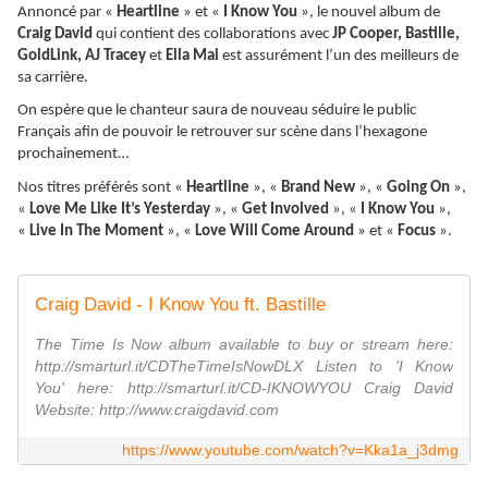
Annoncé par «
Heartline
» et «
I Know You
», le nouvel album de
Craig David
qui contient des collaborations avec
JP Cooper, Bastille,
GoldLink, AJ Tracey
et
Ella Mai
est assurément l’un des meilleurs de
sa carrière.
On espère que le chanteur saura de nouveau séduire le public
Français afin de pouvoir le retrouver sur scène dans l’hexagone
prochainement…
Nos titres préférés sont «
Heartline
», «
Brand New
», «
Going On
»,
«
Love Me Like It’s Yesterday
», «
Get Involved
», «
I Know You
»,
«
Live In The Moment
», «
Love Will Come Around
» et «
Focus
».
Craig David - I Know You ft. Bastille
The Time Is Now album available to buy or stream here:
http://smarturl.it/CDTheTimeIsNowDLX Listen to 'I Know
You' here: http://smarturl.it/CD-IKNOWYOU Craig David
Website: http://www.craigdavid.com
https://www.youtube.com/watch?v=Kka1a_j3dmg