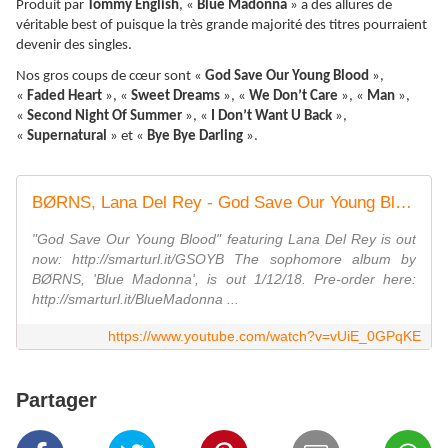
Produit par
Tommy English
, «
Blue Madonna
» a des allures de
véritable best of puisque la très grande majorité des titres pourraient
devenir des singles.
Nos gros coups de cœur sont «
God Save Our Young Blood
»,
«
Faded Heart
», «
Sweet Dreams
», «
We Don’t Care
», «
Man
»,
«
Second Night Of Summer
», «
I Don’t Want U Back
»,
«
Supernatural
» et «
Bye Bye Darling
».
BØRNS, Lana Del Rey - God Save Our Young Blood (Audio)
"God Save Our Young Blood" featuring Lana Del Rey is out
now: http://smarturl.it/GSOYB The sophomore album by
BØRNS, 'Blue Madonna', is out 1/12/18. Pre-order here:
http://smarturl.it/BlueMadonna ...
https://www.youtube.com/watch?v=vUiE_0GPqKE
Partager