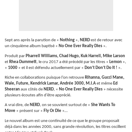
Sept ans après la parution de «
Nothing
»,
NERD
est de retour avec
un cinquième album baptisé «
No One Ever Really Dies
».
Produit par
Pharrell Williams, Chad Hugo, Kuk Harrell, Mike Larson
et
Rhea Dummett
, le cru 2017 a été précédé par les titres «
Lemon
»,
«
1000
» et il est défendu actuellement par «
Don’t Don’t Do It !
».
Riche en collaborations puisque l’on retrouve
Rihanna, Gucci Mane,
Wale, Future, Kendrick Lamar, Andrée 3000, M.I.A
et même
Ed
Sheeran
aux côtés de
NERD
, «
No One Ever Really Dies
» nécessite
plusieurs écoutes afin d’être apprécié.
A vrai dire, de
NERD
, on se souvient surtout de «
She Wants To
Move
» présent sur «
Fly Or Die
»…
Le nouvel album est une continuité de ce que le groupe proposait
déjà dans les années 2000, sans grande révolution, les titres oscillent