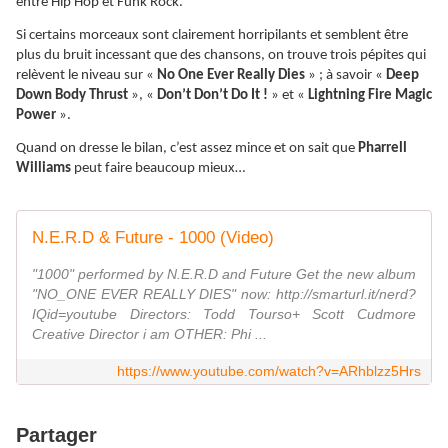
entre Hip Hop et Funk Rock.
Si certains morceaux sont clairement horripilants et semblent être
plus du bruit incessant que des chansons, on trouve trois pépites qui
relèvent le niveau sur «
No One Ever Really Dies
» ; à savoir «
Deep
Down Body Thrust
», «
Don’t Don’t Do It !
» et «
Lightning Fire Magic
Power
».
Quand on dresse le bilan, c’est assez mince et on sait que
Pharrell
Williams
peut faire beaucoup mieux…
N.E.R.D & Future - 1000 (Video)
"1000" performed by N.E.R.D and Future Get the new album
"NO_ONE EVER REALLY DIES" now: http://smarturl.it/nerd?
IQid=youtube Directors: Todd Tourso+ Scott Cudmore
Creative Director i am OTHER: Phi ...
https://www.youtube.com/watch?v=ARhblzz5Hrs
Partager