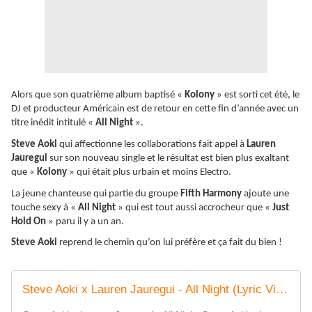
Alors que son quatrième album baptisé «
Kolony
» est sorti cet été, le
DJ et producteur Américain est de retour en cette fin d’année avec un
titre inédit intitulé «
All Night
».
Steve Aoki
qui affectionne les collaborations fait appel à
Lauren
Jauregui
sur son nouveau single et le résultat est bien plus exaltant
que «
Kolony
» qui était plus urbain et moins Electro.
La jeune chanteuse qui partie du groupe
Fifth Harmony
ajoute une
touche sexy à «
All Night
» qui est tout aussi accrocheur que «
Just
Hold On
» paru il y a un an.
Steve Aoki
reprend le chemin qu’on lui préfère et ça fait du bien !
Steve Aoki x Lauren Jauregui - All Night (Lyric Video) [Ultra Music]