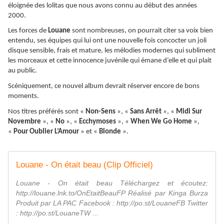
éloignée des lolitas que nous avons connu au début des années
2000.
Les forces de
Louane
sont nombreuses, on pourrait citer sa voix bien
entendu, ses équipes qui lui ont une nouvelle fois concocter un joli
disque sensible, frais et mature, les mélodies modernes qui subliment
les morceaux et cette innocence juvénile qui émane d’elle et qui plait
au public.
Scéniquement, ce nouvel album devrait réserver encore de bons
moments.
Nos titres préférés sont «
Non-Sens
», «
Sans Arrêt
», «
Midi Sur
Novembre
», «
No
», «
Ecchymoses
», «
When We Go Home
»,
«
Pour Oublier L’Amour
» et «
Blonde
».
Louane - On était beau (Clip Officiel)
Louane - On était beau Téléchargez et écoutez:
http://louane.lnk.to/OnEtaitBeauFP Réalisé par Kinga Burza
Produit par LA PAC Facebook : http://po.st/LouaneFB Twitter
: http://po.st/LouaneTW ...