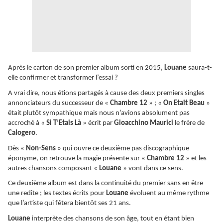
Après le carton de son premier album sorti en 2015,
Louane
saura-t-
elle confirmer et transformer l’essai ?
A vrai dire, nous étions partagés à cause des deux premiers singles
annonciateurs du successeur de «
Chambre 12
» ; «
On Etait Beau
»
était plutôt sympathique mais nous n’avions absolument pas
accroché à «
Si T’Etais Là
» écrit par
Gioacchino Maurici
le frère de
Calogero
.
Dès «
Non-Sens
» qui ouvre ce deuxième pas discographique
éponyme, on retrouve la magie présente sur «
Chambre 12
» et les
autres chansons composant «
Louane
» vont dans ce sens.
Ce deuxième album est dans la continuité du premier sans en être
une redite ; les textes écrits pour
Louane
évoluent au même rythme
que l’artiste qui fêtera bientôt ses 21 ans.
Louane
interprète des chansons de son âge, tout en étant bien