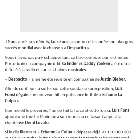
19 ans après ses débuts,
Luis Fonsi
a connu cette année son plus gros
succès mondial avec la chanson «
Despacito
».
Vous n’avez pas pu y échapper tant ce titre composé par le chanteur
Portoricain en compagnie d’
Erika Ender
et
Daddy Yankee
a été ultra
diffusé à la radio et sur les chaînes musicales.
«
Despacito
» a même été revisité en compagnie de
Justin Bieber
.
Afin de continuer à surfer sur cette soudaine surexposition,
Luis
Fonsi
dégaine un nouveau hit en puissance intitulé «
Echame La
Culpa
».
Comme dit le proverbe, l’union fait la force et cette fois ci,
Luis Fonsi
ajoute une touche féminine à son morceau en faisant appel à la
chanteuse
Demi Lovato
.
Si le clip illustrant «
Echame La Culpa
» dépasse déjà les 110 000 000