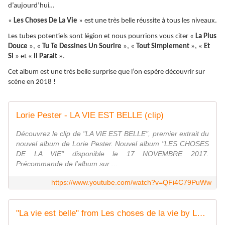
d’aujourd’hui…
«
Les Choses De La Vie
» est une très belle réussite à tous les niveaux.
Les tubes potentiels sont légion et nous pourrions vous citer «
La Plus
Douce
», «
Tu Te Dessines Un Sourire
», «
Tout Simplement
», «
Et
Si
» et «
Il Parait
».
Cet album est une très belle surprise que l’on espère découvrir sur
scène en 2018 !
Lorie Pester - LA VIE EST BELLE (clip)
Découvrez le clip de "LA VIE EST BELLE", premier extrait du
nouvel album de Lorie Pester. Nouvel album "LES CHOSES
DE LA VIE" disponible le 17 NOVEMBRE 2017.
Précommande de l'album sur ...
https://www.youtube.com/watch?v=QFi4C79PuWw
"La vie est belle" from Les choses de la vie by Lorie Pester on iTunes