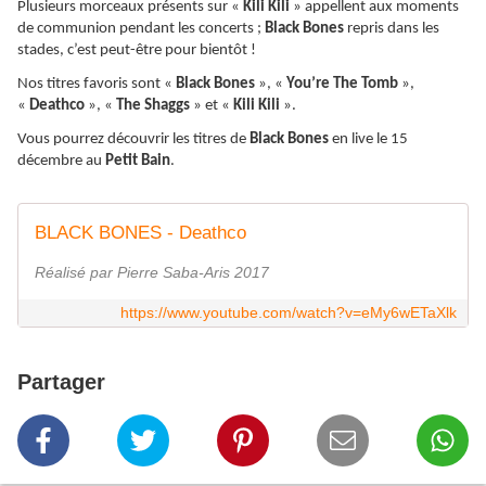
Plusieurs morceaux présents sur «
Kili Kili
» appellent aux moments
de communion pendant les concerts ;
Black Bones
repris dans les
stades, c’est peut-être pour bientôt !
Nos titres favoris sont «
Black Bones
», «
You’re The Tomb
»,
«
Deathco
», «
The Shaggs
» et «
Kili Kili
».
Vous pourrez découvrir les titres de
Black Bones
en live le 15
décembre au
Petit Bain
.
BLACK BONES - Deathco
Réalisé par Pierre Saba-Aris 2017
https://www.youtube.com/watch?v=eMy6wETaXlk
Partager