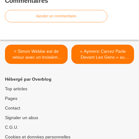
Commentaires
Ajouter un commentaire
< Simon Webbe est de
« Aymeric Carrez Parle
retour avec un troisième
Devant Les Gens » au
album solo !
Théâtre de Ménilmontant,
nous y étions ! >
Hébergé par Overblog
Top articles
Pages
Contact
Signaler un abus
C.G.U.
Cookies et données personnelles