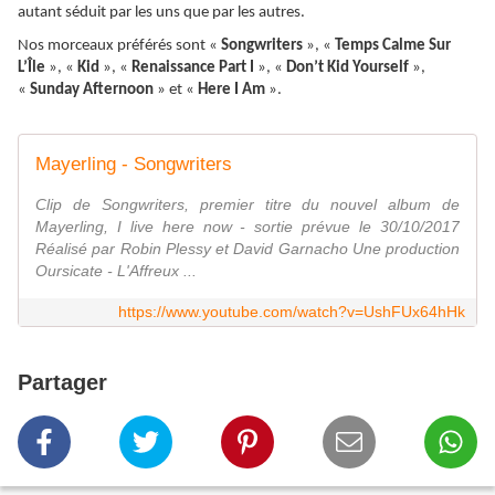
autant séduit par les uns que par les autres.
Nos morceaux préférés sont «
Songwriters
», «
Temps Calme Sur
L’Île
», «
Kid
», «
Renaissance Part I
», «
Don’t Kid Yourself
»,
«
Sunday Afternoon
» et «
Here I Am
».
Mayerling - Songwriters
Clip de Songwriters, premier titre du nouvel album de
Mayerling, I live here now - sortie prévue le 30/10/2017
Réalisé par Robin Plessy et David Garnacho Une production
Oursicate - L'Affreux ...
https://www.youtube.com/watch?v=UshFUx64hHk
Partager