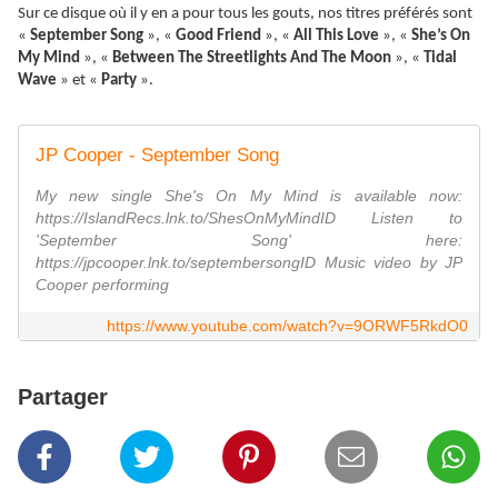
Sur ce disque où il y en a pour tous les gouts, nos titres préférés sont
«
September Song
», «
Good Friend
», «
All This Love
», «
She’s On
My Mind
», «
Between The Streetlights And The Moon
», «
Tidal
Wave
» et «
Party
».
JP Cooper - September Song
My new single She's On My Mind is available now:
https://IslandRecs.lnk.to/ShesOnMyMindID Listen to
'September Song' here:
https://jpcooper.lnk.to/septembersongID Music video by JP
Cooper performing
https://www.youtube.com/watch?v=9ORWF5RkdO0
Partager