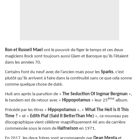
Ron et Russell Mael
ont le pouvoir de figer le temps et ces deux
magiciens Rock sont toujours aussi Glam et Baroque qu’ils l’étaient
dans les années 70.
Certains font du neuf avec de l’ancien mais pour les
Sparks
, c’est
plutôt qu’ils arrivent à faire dans la continuité sans ce que cela sonne
comme quelque chose de daté.
Huit ans après la parution de «
The Seduction Of Ingmar Bergman
»,
ème
le tandem est de retour avec «
Hippopotamus
» leur 25
album.
Précédé par les titres «
Hippopotamus
», «
What The Hell Is It This
Time ?
» et «
Edith Piaf (Said It BetterThan Me)
», ce nouveau pas
discographique vient célébrer magnifiquement 46 ans de carrière
commencée sous le nom de
Halfnelson
en 1971.
En 2017, les deux frères sont accompagnés par
Dean Menta
et