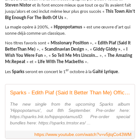
Steven Nistor
et ils font encore mieux que tout ce qu’ils avaient fait
jusqu’alors et ceci inclut même leur plus gros succès «
This Town Ain’t
Big Enough For The Both Of Us
».
La magie opère à 200%, «
Hippopotamus
» est une œuvre d’art qui
sonne déjà comme un classique.
Nos titres favoris sont «
Missionary Position
», «
Edith Piaf (Said It
BetterThan Me)
», «
Scandinavian Design
», «
Giddy Giddy »
, «
I
Wish You Were Fun
», «
So Tell Me Mrs Lincoln…
», «
The Amazing
Mr.Repeat
» et «
Life With The Macbeths
».
er
Les
Sparks
seront en concert le 1
octobre à la
Gaîté Lyrique
.
Sparks - Edith Piaf (Said It Better Than Me) Official Video
The new single from the upcoming Sparks album
'Hippopotamus', out 8th September. Pre-order here:
https://sparks.lnk.to/hippopotamusID. Pre-order special
bundles here: https://sparks.tmstor.es/ ...
https://www.youtube.com/watch?v=v5jtqCo43WM