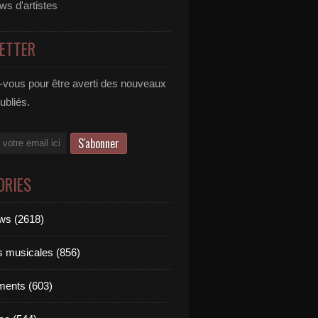
ews d'artistes
ETTER
vous pour être averti des nouveaux
publiés.
ORIES
ews (2618)
ts musicales (856)
ments (603)