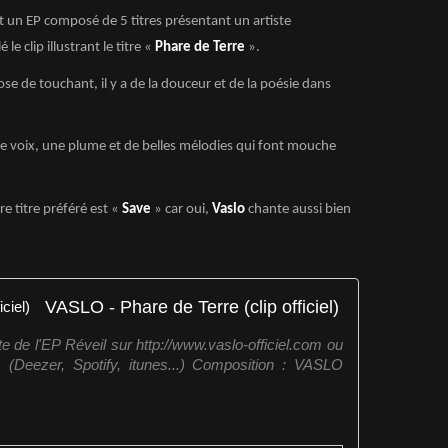
t un EP composé de 5 titres présentant un artiste
e clip illustrant le titre «
Phare de Terre
».
ose de touchant, il y a de la douceur et de la poésie dans
 une voix, une plume et de belles mélodies qui font mouche
tre titre préféré est «
Save
» car oui,
Vaslo
chante aussi bien
VASLO - Phare de Terre (clip officiel)
 de l'EP Réveil sur http://www.vaslo-officiel.com ou
 (Deezer, Spotify, itunes...) Composition : VASLO