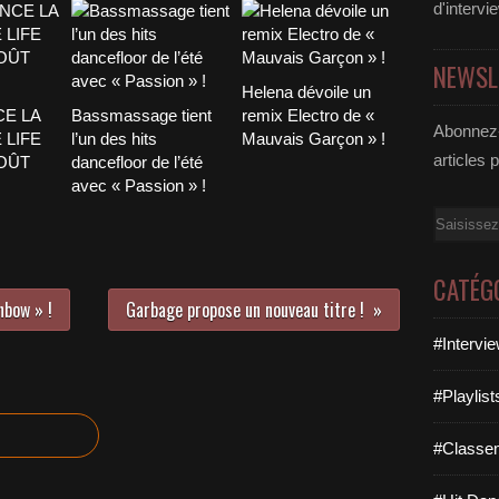
d'intervi
NEWSL
Helena dévoile un
CE LA
Bassmassage tient
remix Electro de «
Abonnez-
 LIFE
l’un des hits
Mauvais Garçon » !
articles 
AOÛT
dancefloor de l’été
avec « Passion » !
Email
CATÉG
nbow » !
Garbage propose un nouveau titre !
#Intervi
#Playlis
#Classe