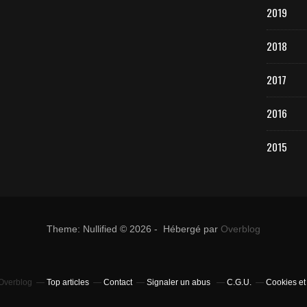
2019
2018
2017
2016
2015
Theme: Nullified © 2026 - Hébergé par
Overblog
 Overblog
Top articles
Contact
Signaler un abus
C.G.U.
Cookies et