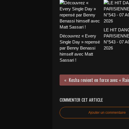
LE HIT DAN
Découvrez « Every
PARISIENNE
Single Day » repensé
N°543 - 07 
par Benny Benassi
2026
himself avec Matt
Sassari !
Kesha revient en force avec « Rai
COMMENTER CET ARTICLE
Ajouter un commentaire