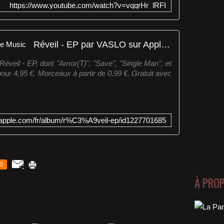
https://www.youtube.com/watch?v=vqqrHr_lRFI
Réveil - EP par VASLO sur Apple Music
éveil - EP, dont "Amor(T)", "Save", "Single Man", et
pour 4,95 €. Morceaux à partir de 0,99 €. Gratuit avec
s.apple.com/fr/album/r%C3%A9veil-ep/id1227701685
0
À PRO