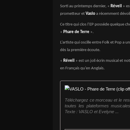
Sorti au printemps dernier, «
Réveil
» es
prometteur et
Vaslo
a récemment dévoilé l
Ce titre qui clos l’EP possède quelque ch
«
Phare de Terre
».
L’artiste qui oscille entre Folk et Pop a
dès la première écoute.
«
Réveil
» est un joli écrin musical et no
en Français qu’en Anglais.
Téléchargez ce morceau et le reste
toutes les plateformes musicales
Texte : VASLO et Evelyne ...