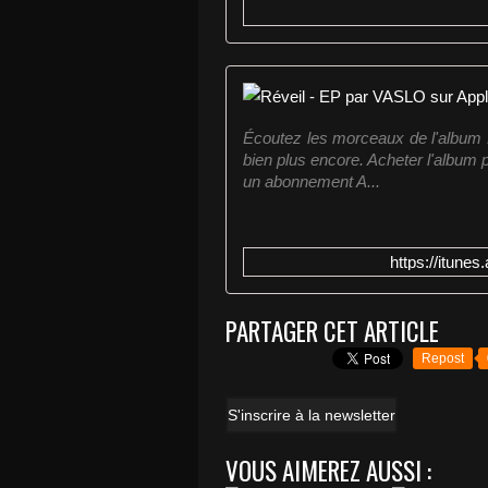
Écoutez les morceaux de l'album R
bien plus encore. Acheter l'album 
un abonnement A...
https://itune
PARTAGER CET ARTICLE
Repost
S'inscrire à la newsletter
VOUS AIMEREZ AUSSI :