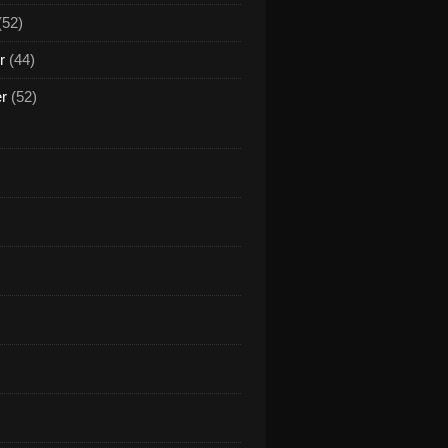
(52)
r
(44)
er
(52)