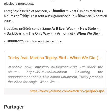
plusieurs morceaux.
Enregistré à Berlin et Moscou, «
Ununiform
» est l’un des meilleurs
albums de
Tricky
, il est tout aussi grandiose que «
Blowback
» sorti en
2001.
Nos titres préférés sont «
Same As It Ever Was
», «
New Stole
»,
«
Dark Days
», «
The Only Way
», «
Armor
» et «
When We Die
».
«
Ununiform
» sortira le 22 septembre.
Tricky feat. Martina Topley-Bird - When We Die (Official Video)
Available now: https://k7.lnk.to/whenwedie Pre-order the
album: https://k7.lnk.to/ununiform Following the
announcement of his 13th album ununiform, Tricky presents
the video for single 'When We ...
https://www.youtube.com/watch?v=rpeqbKs-tpA
Partager