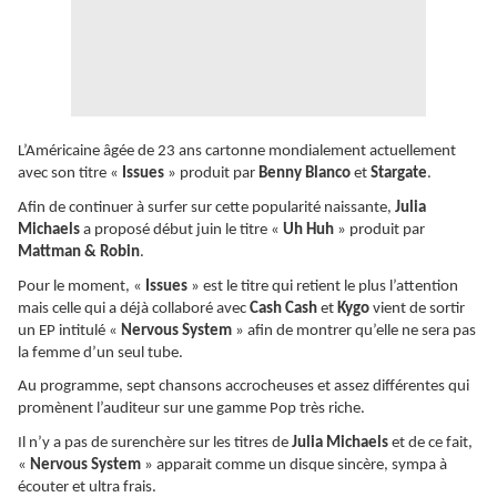
L’Américaine âgée de 23 ans cartonne mondialement actuellement
avec son titre «
Issues
» produit par
Benny Blanco
et
Stargate
.
Afin de continuer à surfer sur cette popularité naissante,
Julia
Michaels
a proposé début juin le titre «
Uh Huh
» produit par
Mattman & Robin
.
Pour le moment, «
Issues
» est le titre qui retient le plus l’attention
mais celle qui a déjà collaboré avec
Cash Cash
et
Kygo
vient de sortir
un EP intitulé «
Nervous System
» afin de montrer qu’elle ne sera pas
la femme d’un seul tube.
Au programme, sept chansons accrocheuses et assez différentes qui
promènent l’auditeur sur une gamme Pop très riche.
Il n’y a pas de surenchère sur les titres de
Julia Michaels
et de ce fait,
«
Nervous System
» apparait comme un disque sincère, sympa à
écouter et ultra frais.