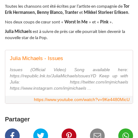
Toutes les chansons ont été écrites par l’artiste en compagnie de
Tor
Erik Hermansen, Benny Blanco, Tranter
et
Mikkel Storleer Eriksen
.
Nos deux coups de cœur sont «
Worst In Me
» et «
Pink
».
Julia Michaels
est à suivre de près car elle pourrait bien devenir la
nouvelle star de la Pop.
Julia Michaels - Issues
Issues (Official Video) Song available here:
https://republic.lnk.to/JuliaMichaelsIssuesYD Keep up with
Julia: https://twitter.com/imjmichaels
https://www.instagram.com/imjmichaels ...
https://www.youtube.com/watch?v=9Ke4480MicU
Partager