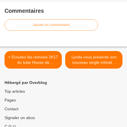
Commentaires
Ajouter un commentaire
< Ecoutez les remixes 2K17
Lynda vous présente son
du tube House de
nouveau single intitulé «
DeepSwing !
J’Ose Pas » ! >
Hébergé par Overblog
Top articles
Pages
Contact
Signaler un abus
C.G.U.