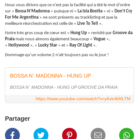
Nous vous dirions que ce n’est pas la facilité qui a été le mot d’ordre
sur «
Bossa N’Madonna
» puisque ni «
La Isla Bonita
» ni «
Don’t Cry
For Me Argentina
» ne sont présents au tracklisting et que la
meilleure réorchestration est celle de «
Live To Tell
».
Notre très gros coup de cœur est «
Hung Up
» revisité par
Groove da
Praia
mais nous aimons également beaucoup «
Vogue
»,
«
Hollywood
», «
Lucky Star
» et «
Ray Of Light
».
Dommage qu’un volume 2 n’ait toujours pas vu le jour !
BOSSA N` MADONNA - HUNG UP
BOSSA N` MADONNA - HUNG UP GROOVE DA PRAIA
https://www.youtube.com/watch?v=y6vkrlkMLTM
Partager