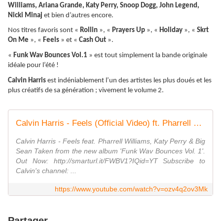
Williams, Ariana Grande, Katy Perry, Snoop Dogg, John Legend,
Nicki Minaj
et bien d’autres encore.
Nos titres favoris sont «
Rollin
», «
Prayers Up
», «
Holiday
», «
Skrt
On Me
», «
Feels
» et «
Cash Out
».
«
Funk Wav Bounces Vol.1
» est tout simplement la bande originale
idéale pour l’été !
Calvin Harris
est indéniablement l’un des artistes les plus doués et les
plus créatifs de sa génération ; vivement le volume 2.
Calvin Harris - Feels (Official Video) ft. Pharrell Williams, Katy Perry, Big Sean
Calvin Harris - Feels feat. Pharrell Williams, Katy Perry & Big
Sean Taken from the new album 'Funk Wav Bounces Vol. 1'.
Out Now: http://smarturl.it/FWBV1?IQid=YT Subscribe to
Calvin's channel: ...
https://www.youtube.com/watch?v=ozv4q2ov3Mk
Partager