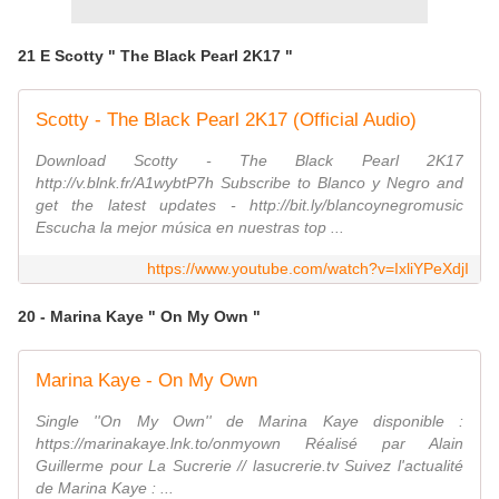
21 E Scotty " The Black Pearl 2K17 "
Scotty - The Black Pearl 2K17 (Official Audio)
Download Scotty - The Black Pearl 2K17
http://v.blnk.fr/A1wybtP7h Subscribe to Blanco y Negro and
get the latest updates - http://bit.ly/blancoynegromusic
Escucha la mejor música en nuestras top ...
https://www.youtube.com/watch?v=IxliYPeXdjI
20 - Marina Kaye " On My Own "
Marina Kaye - On My Own
Single ''On My Own'' de Marina Kaye disponible :
https://marinakaye.lnk.to/onmyown Réalisé par Alain
Guillerme pour La Sucrerie // lasucrerie.tv Suivez l'actualité
de Marina Kaye : ...