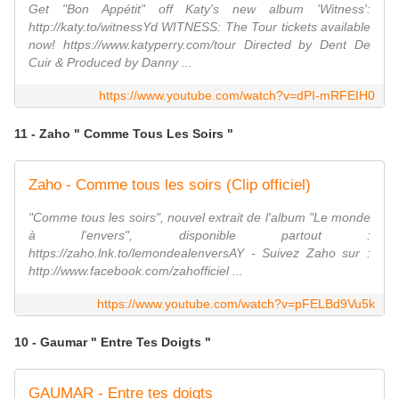
Get "Bon Appétit" off Katy's new album 'Witness':
http://katy.to/witnessYd WITNESS: The Tour tickets available
now! https://www.katyperry.com/tour Directed by Dent De
Cuir & Produced by Danny ...
https://www.youtube.com/watch?v=dPI-mRFEIH0
11 - Zaho " Comme Tous Les Soirs "
Zaho - Comme tous les soirs (Clip officiel)
"Comme tous les soirs", nouvel extrait de l'album "Le monde
à l'envers", disponible partout :
https://zaho.lnk.to/lemondealenversAY - Suivez Zaho sur :
http://www.facebook.com/zahofficiel ...
https://www.youtube.com/watch?v=pFELBd9Vu5k
10 - Gaumar " Entre Tes Doigts "
GAUMAR - Entre tes doigts