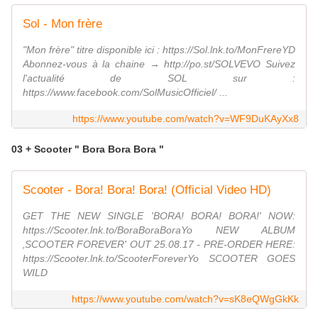
Sol - Mon frère
"Mon frère" titre disponible ici : https://Sol.lnk.to/MonFrereYD
Abonnez-vous à la chaine → http://po.st/SOLVEVO Suivez
l'actualité de SOL sur :
https://www.facebook.com/SolMusicOfficiel/ ...
https://www.youtube.com/watch?v=WF9DuKAyXx8
03 + Scooter " Bora Bora Bora "
Scooter - Bora! Bora! Bora! (Official Video HD)
GET THE NEW SINGLE 'BORA! BORA! BORA!' NOW:
https://Scooter.lnk.to/BoraBoraBoraYo NEW ALBUM
‚SCOOTER FOREVER' OUT 25.08.17 - PRE-ORDER HERE:
https://Scooter.lnk.to/ScooterForeverYo SCOOTER GOES
WILD
https://www.youtube.com/watch?v=sK8eQWgGkKk