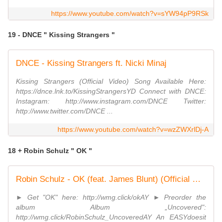
https://www.youtube.com/watch?v=sYW94pP9RSk
19 - DNCE " Kissing Strangers "
DNCE - Kissing Strangers ft. Nicki Minaj
Kissing Strangers (Official Video) Song Available Here:
https://dnce.lnk.to/KissingStrangersYD Connect with DNCE:
Instagram: http://www.instagram.com/DNCE Twitter:
http://www.twitter.com/DNCE ...
https://www.youtube.com/watch?v=wzZWXrlDj-A
18 + Robin Schulz " OK "
Robin Schulz - OK (feat. James Blunt) (Official Music Video)
► Get "OK" here: http://wmg.click/okAY ► Preorder the
album Album „Uncovered":
http://wmg.click/RobinSchulz_UncoveredAY An EASYdoesit