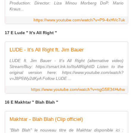
Production: Director: Liza Minou Morberg DoP: Mario
Kraus...
https://www.youtube.com/watch?v=P9-4xHVc7uk
17 E Lude " It's All Right "
LUDE - It's All Right ft. Jim Bauer
LUDE ft. Jim Bauer - It's All Right (alternative video)
Stream/Buy: https://smart.lnk.to/ItsAllRightID Listen to the
original version here: https://www.youtube.com/watch?
v=J8P5Wy2dKyA Follow LUDE ...
https://www.youtube.com/watch?v=ngG5E34Hvhw
16 E Makhtar " Blah Blah "
Makhtar - Blah Blah (Clip officiel)
"Blah Blah" le nouveau titre de Makhtar disponible ici :