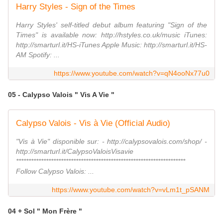
Harry Styles - Sign of the Times
Harry Styles' self-titled debut album featuring "Sign of the
Times" is available now: http://hstyles.co.uk/music iTunes:
http://smarturl.it/HS-iTunes Apple Music: http://smarturl.it/HS-
AM Spotify: ...
https://www.youtube.com/watch?v=qN4ooNx77u0
05 - Calypso Valois " Vis A Vie "
Calypso Valois - Vis à Vie (Official Audio)
"Vis à Vie" disponible sur: - http://calypsovalois.com/shop/ -
http://smarturl.it/CalypsoValoisVisavie
********************************************************************
Follow Calypso Valois: ...
https://www.youtube.com/watch?v=vLm1t_pSANM
04 + Sol " Mon Frère "