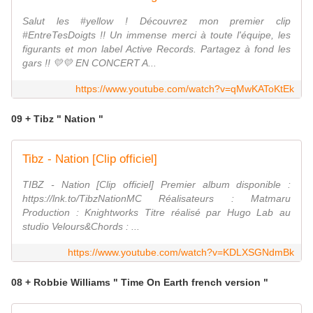
Salut les #yellow ! Découvrez mon premier clip
#EntreTesDoigts !! Un immense merci à toute l'équipe, les
figurants et mon label Active Records. Partagez à fond les
gars !! 💛💛 EN CONCERT A...
https://www.youtube.com/watch?v=qMwKAToKtEk
09 + Tibz " Nation "
Tibz - Nation [Clip officiel]
TIBZ - Nation [Clip officiel] Premier album disponible :
https://lnk.to/TibzNationMC Réalisateurs : Matmaru
Production : Knightworks Titre réalisé par Hugo Lab au
studio Velours&Chords : ...
https://www.youtube.com/watch?v=KDLXSGNdmBk
08 + Robbie Williams " Time On Earth french version "