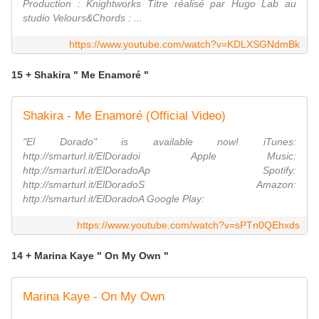
Production : Knightworks Titre réalisé par Hugo Lab au
studio Velours&Chords : ...
https://www.youtube.com/watch?v=KDLXSGNdmBk
15 + Shakira " Me Enamoré "
Shakira - Me Enamoré (Official Video)
"El Dorado" is available now! iTunes:
http://smarturl.it/ElDoradoi Apple Music:
http://smarturl.it/ElDoradoAp Spotify:
http://smarturl.it/ElDoradoS Amazon:
http://smarturl.it/ElDoradoA Google Play:
https://www.youtube.com/watch?v=sPTn0QEhxds
14 + Marina Kaye " On My Own "
Marina Kaye - On My Own