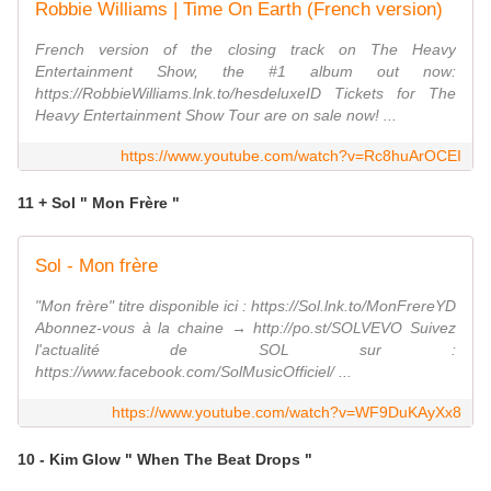
Robbie Williams | Time On Earth (French version)
French version of the closing track on The Heavy
Entertainment Show, the #1 album out now:
https://RobbieWilliams.lnk.to/hesdeluxeID Tickets for The
Heavy Entertainment Show Tour are on sale now! ...
https://www.youtube.com/watch?v=Rc8huArOCEI
11 + Sol " Mon Frère "
Sol - Mon frère
"Mon frère" titre disponible ici : https://Sol.lnk.to/MonFrereYD
Abonnez-vous à la chaine → http://po.st/SOLVEVO Suivez
l'actualité de SOL sur :
https://www.facebook.com/SolMusicOfficiel/ ...
https://www.youtube.com/watch?v=WF9DuKAyXx8
10 - Kim Glow " When The Beat Drops "