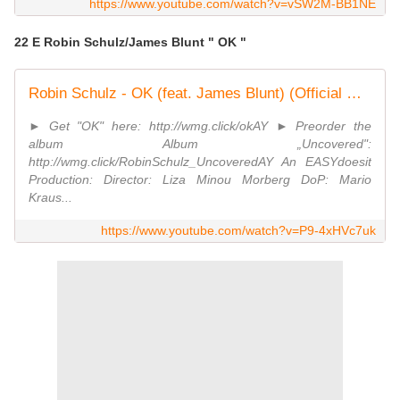
https://www.youtube.com/watch?v=vSW2M-BB1NE
22 E Robin Schulz/James Blunt " OK "
Robin Schulz - OK (feat. James Blunt) (Official Music Video)
► Get "OK" here: http://wmg.click/okAY ► Preorder the
album Album „Uncovered":
http://wmg.click/RobinSchulz_UncoveredAY An EASYdoesit
Production: Director: Liza Minou Morberg DoP: Mario
Kraus...
https://www.youtube.com/watch?v=P9-4xHVc7uk