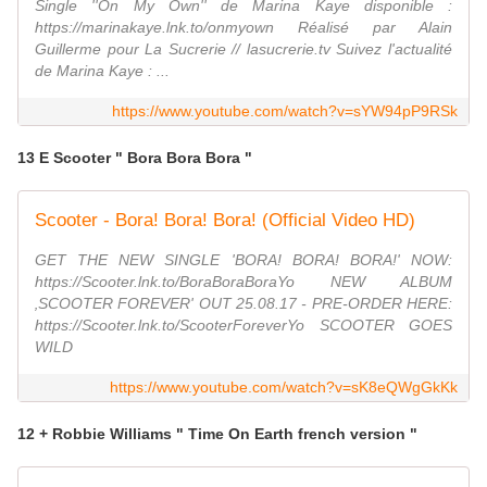
Single ''On My Own'' de Marina Kaye disponible :
https://marinakaye.lnk.to/onmyown Réalisé par Alain
Guillerme pour La Sucrerie // lasucrerie.tv Suivez l'actualité
de Marina Kaye : ...
https://www.youtube.com/watch?v=sYW94pP9RSk
13 E Scooter " Bora Bora Bora "
Scooter - Bora! Bora! Bora! (Official Video HD)
GET THE NEW SINGLE 'BORA! BORA! BORA!' NOW:
https://Scooter.lnk.to/BoraBoraBoraYo NEW ALBUM
‚SCOOTER FOREVER' OUT 25.08.17 - PRE-ORDER HERE:
https://Scooter.lnk.to/ScooterForeverYo SCOOTER GOES
WILD
https://www.youtube.com/watch?v=sK8eQWgGkKk
12 + Robbie Williams " Time On Earth french version "