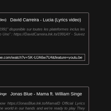
David Carreira - Lucia (Lyrics video)
91" disponible sur toutes les plateformes inclus les
o Uno" : https://DavidCarreira.lnk.to/1991AY - Suivez
ube.com/watch?v=SK-UJA6w7U4&feature=youtu.be
Jonas Blue - Mama ft. William Singe
w https://JonasBlue.lnk.to/MamaID Official Lyrics
e world in our hands and we're ready to play They