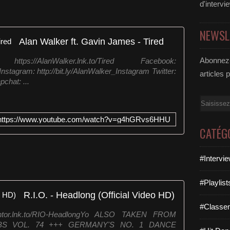
d'intervi
NEWSL
Alan Walker ft. Gavin James - Tired
Abonnez-
s://AlanWalker.lnk.to/Tired Facebook:
Instagram: http://bit.ly/AlanWalker_Instagram Twitter:
articles 
pchat: ...
Email
https://www.youtube.com/watch?v=g4hGRvs6HHU
CATÉG
#Intervi
#Playlis
R.I.O. - Headlong (Official Video HD)
#Classe
kontor.lnk.to/RIO-HeadlongYo ALSO TAKEN FROM
S VOL. 74 +++ GERMANY'S NO. 1 DANCE