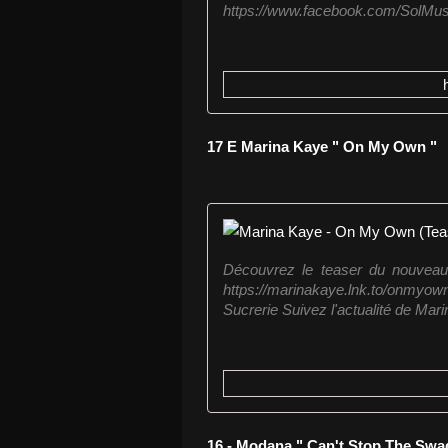
https://www.facebook.com/SolMusicO
17 E Marina Kaye " On My Own "
Découvrez le teaser du nouveau
https://marinakaye.lnk.to/onmy
Sucrerie Suivez l'actualité de Marin
16 - Modana " Can't Stop The Swa