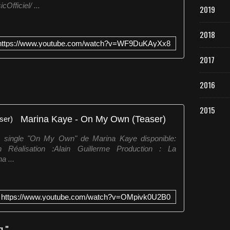
fficiel/ ...
2019
2018
https://www.youtube.com/watch?v=WF9DuKAyXx8
2017
2016
2015
Marina Kaye - On My Own (Teaser)
 single "On My Own" de Marina Kaye disponible:
own Réalisation :Alain Guillerme Production : La
a ...
https://www.youtube.com/watch?v=OMpivk0U2B0
g "