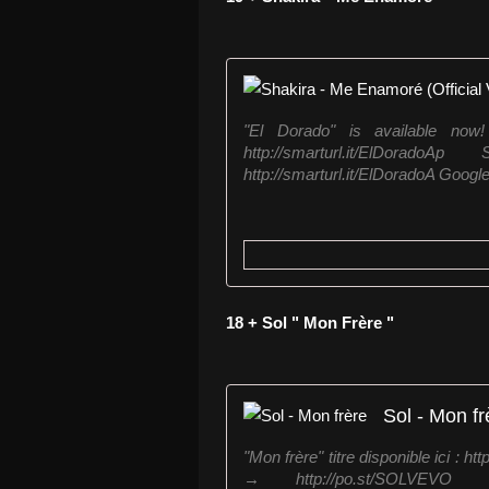
"El Dorado" is available now! i
http://smarturl.it/ElDoradoAp
http://smarturl.it/ElDoradoA Google
18 + Sol " Mon Frère "
Sol - Mon fr
"Mon frère" titre disponible ici : 
→ http://po.st/SOLVEV