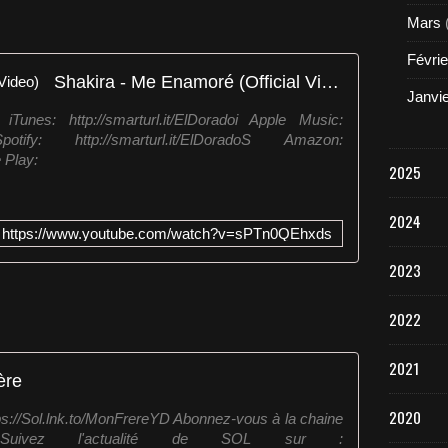
Mars
Févrie
Shakira - Me Enamoré (Official Video)
Janvi
Tunes: http://smarturl.it/ElDoradoi Apple Music:
 Spotify: http://smarturl.it/ElDoradoS Amazon:
 Play:
2025
2024
https://www.youtube.com/watch?v=sPTn0QEhxds
2023
2022
2021
ère
2020
https://Sol.lnk.to/MonFrereYD Abonnez-vous à la chaine
O Suivez l'actualité de SOL sur :