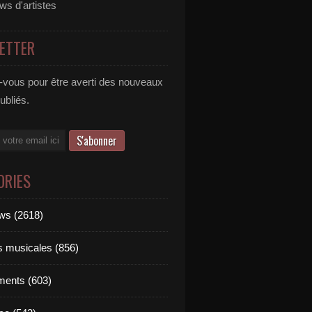
ews d'artistes
ETTER
vous pour être averti des nouveaux
publiés.
ORIES
ews (2618)
ts musicales (856)
ments (603)