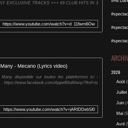
#Hit Dan
Y EXCLUSIVE TRACKS +++ 69 CLUB HITS IN 3
#spectac
https://www.youtube.com/watch?v=d_11fwrn6Ow
#spectac
#spectac
ARCHI
Many - Mecano (Lyrics video)
2026
Many disponible sur toutes les plateformes ici :
Août
(
 https://www.facebook.com/AppelMoiMany/?fref=ts
Juillet
Juin
(
https://www.youtube.com/watch?v=jARIDDebSl0
Mai
(5
Avril
(