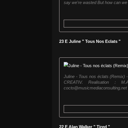
say we're wasted But how can we .
23 E Juline " Tous Nos Eclats "
Juline - Tous nos éclats (Remix) 
CREATIV. Realisation :
cocto@musicmediaconsulting.net B
22 E Alan Walker " Tired "