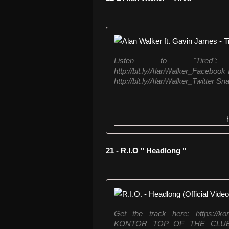
Listen to "Tired": http
http://bit.ly/AlanWalker_Facebook 
http://bit.ly/AlanWalker_Twitter Sna
21 - R.I.O " Headlong "
Get the track here: https://
KONTOR TOP OF THE CLUB