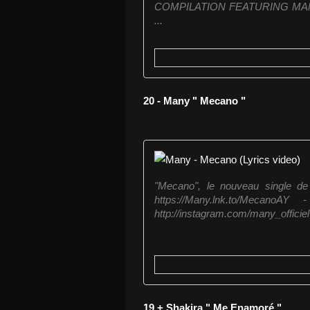
COMPILATION FEATURING MAN
...
20 - Many " Mecano "
"Mecano", le nouveau single de 
https://Many.lnk.to/MecanoAY -
http://instagram.com/many_officiel
19 + Shakira " Me Enamoré "