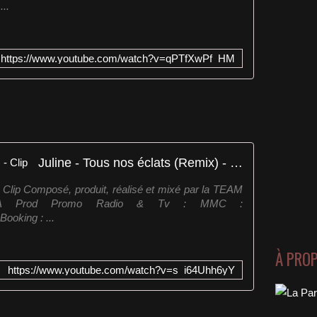
..
https://www.youtube.com/watch?v=qPTfXwPf_HM
Juline - Tous nos éclats (Remix) - Clip
- Clip Composé, produit, réalisé et mixé par la TEAM
 M.A Prod Promo Radio & Tv : MMC :
ooking : ...
À PRO
https://www.youtube.com/watch?v=s_i64Uhh6yY