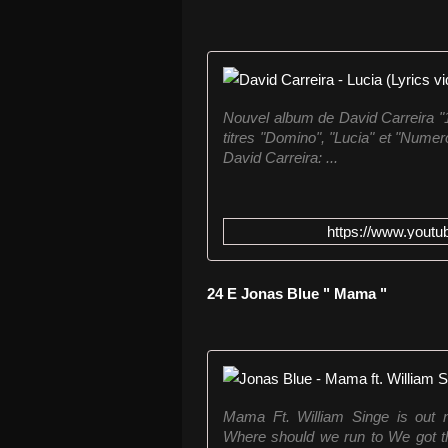
Nouvel album de David Carreira "19
titres "Domino", "Lucia" et "Numer
David Carreira: ...
https://www.yout
24 E Jonas Blue " Mama "
Mama Ft. William Singe is out no
Where should we run to We got th