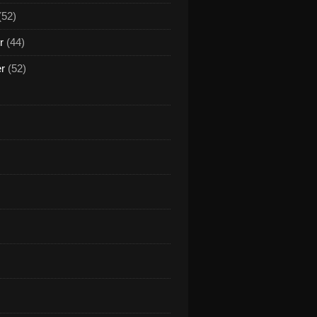
(52)
r
(44)
er
(52)