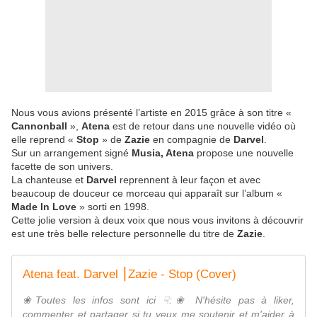
Nous vous avions présenté l’artiste en 2015 grâce à son titre «
Cannonball
»,
Atena
est de retour dans une nouvelle vidéo où
elle reprend «
Stop
» de
Zazie
en compagnie de
Darvel
.
Sur un arrangement signé
Musia, Atena
propose une nouvelle
facette de son univers.
La chanteuse et
Darvel
reprennent à leur façon et avec
beaucoup de douceur ce morceau qui apparaît sur l’album «
Made In Love
» sorti en 1998.
Cette jolie version à deux voix que nous vous invitons à découvrir
est une très belle relecture personnelle du titre de
Zazie
.
Atena feat. Darvel ⎮Zazie - Stop (Cover)
❀Toutes les infos sont ici ☟:❀ N'hésite pas à liker,
commenter et partager si tu veux me soutenir et m'aider à