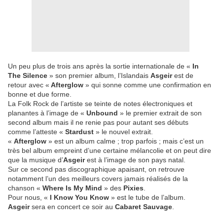
Un peu plus de trois ans après la sortie internationale de «
In
The Silence
» son premier album, l’Islandais
Asgeir
est de
retour avec «
Afterglow
» qui sonne comme une confirmation en
bonne et due forme.
La Folk Rock de l’artiste se teinte de notes électroniques et
planantes à l’image de «
Unbound
» le premier extrait de son
second album mais il ne renie pas pour autant ses débuts
comme l’atteste «
Stardust
» le nouvel extrait.
«
Afterglow
» est un album calme ; trop parfois ; mais c’est un
très bel album empreint d’une certaine mélancolie et on peut dire
que la musique d’
Asgeir
est à l’image de son pays natal.
Sur ce second pas discographique apaisant, on retrouve
notamment l’un des meilleurs covers jamais réalisés de la
chanson «
Where Is My Mind
» des
Pixies
.
Pour nous, «
I Know You Know
» est le tube de l’album.
Asgeir
sera en concert ce soir au
Cabaret Sauvage
.