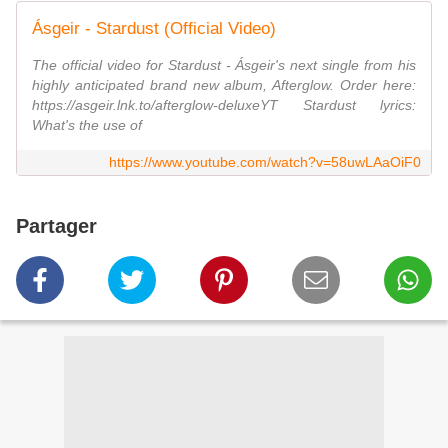
Ásgeir - Stardust (Official Video)
The official video for Stardust - Ásgeir's next single from his
highly anticipated brand new album, Afterglow. Order here:
https://asgeir.lnk.to/afterglow-deluxeYT Stardust lyrics:
What's the use of
https://www.youtube.com/watch?v=58uwLAaOiF0
Partager