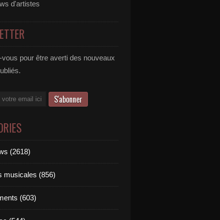
ews d'artistes
ETTER
vous pour être averti des nouveaux
publiés.
ORIES
ews (2618)
ts musicales (856)
ments (603)