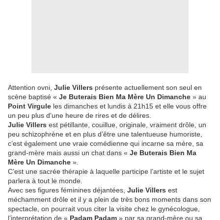
Attention ovni,
Julie Villers
présente actuellement son seul en
scène baptisé «
Je Buterais Bien Ma Mère Un Dimanche
» au
Point Virgule
les dimanches et lundis à 21h15 et elle vous offre
un peu plus d’une heure de rires et de délires.
Julie Villers
est pétillante, couillue, originale, vraiment drôle, un
peu schizophrène et en plus d’être une talentueuse humoriste,
c’est également une vraie comédienne qui incarne sa mère, sa
grand-mère mais aussi un chat dans «
Je Buterais Bien Ma
Mère Un Dimanche
».
C’est une sacrée thérapie à laquelle participe l’artiste et le sujet
parlera à tout le monde.
Avec ses figures féminines déjantées,
Julie Villers
est
méchamment drôle et il y a plein de très bons moments dans son
spectacle, on pourrait vous citer la visite chez le gynécologue,
l’interprétation de «
Padam Padam
» par sa grand-mère ou sa