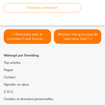
Ajouter un commentaire
< Rencontre avec le
Attention très gros coup de
comédien Frank Ducroz qui
cœur pour Kaël ! >
incarne Hercule dans un
spectacle joué au Trévise
dans le cadre des
Hébergé par Overblog
Musical’In!
Top articles
Pages
Contact
Signaler un abus
C.G.U.
Cookies et données personnelles