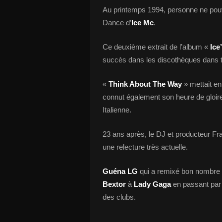
Au printemps 1994, personne ne pou
Dance d’
Ice Mc
.
Ce deuxième extrait de l’album «
Ice
succès dans les discothèques dans t
«
Think About The Way
» mettait en
connut également son heure de gloire 
Italienne.
23 ans après, le DJ et producteur F
une relecture très actuelle.
Guéna LG
qui a remixé bon nombre d
Bextor
à
Lady Gaga
en passant pa
des clubs.