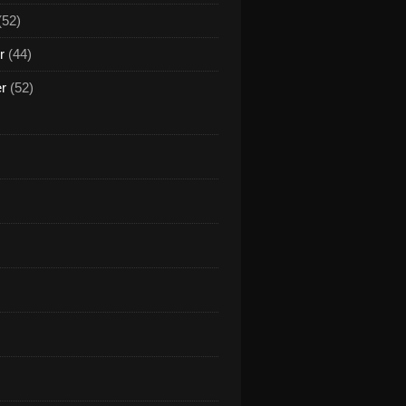
(52)
r
(44)
er
(52)