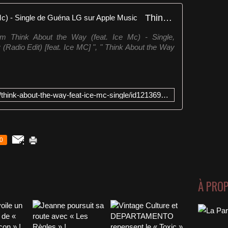
Think About the Way (feat. Ice Mc) - Single de Guéna LG sur Apple Music
m Think About the Way (feat. Ice Mc) - Single,
Radio Edit) [feat. Ice MC] ", " Think About the Way
https://itunes.apple.com/fr/album/think-about-the-way-feat-ice-mc-single/id1213690768
0
À PRO