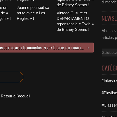
d'intervi
le un
Jeanne poursuit sa
 de «
route avec « Les
Vintage Culture et
NEWSL
on » !
Règles » !
DEPARTAMENTO
repensent le « Toxic »
de Britney Spears !
Abonnez-
articles 
Rencontre avec le comédien Frank Ducroz qui incarne Hercule dans un spectacle joué au Trévise dans le cadre des Musical’In!
Email
CATÉG
#Intervi
#Playlis
Retour à l'accueil
#Classe