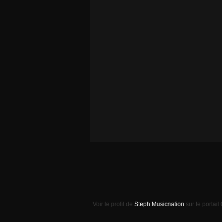
Voir le profil de
Steph Musicnation
sur le portail