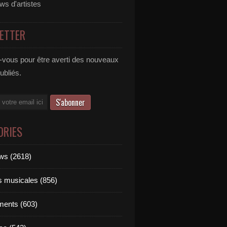
ews d'artistes
ETTER
vous pour être averti des nouveaux
publiés.
ORIES
ews (2618)
ts musicales (856)
ments (603)