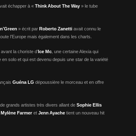
vait échapper à «
Think About The Way
» le tube
’n’Green
» écrit par
Roberto Zanetti
avait connu le
oute l’Europe mais également dans les charts.
 avant la choriste d’
Ice Mc
, une certaine Alexia qui
en solo et qui est devenu depuis une star de la variété
rançais
Guéna LG
dépoussière le morceau et en offre
e grands artistes très divers allant de
Sophie Ellis
r
Mylène Farmer
et
Jenn Ayache
tient un nouveau hit