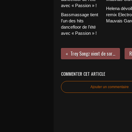
Helena dévoi
Bassmassage tient
remix Electro
l’un des hits
Mauvais Garç
dancefloor de l’été
avec « Passion » !
Trey Songz vient de sortir « Tremaine » son nouvel album !
COMMENTER CET ARTICLE
Ajouter un commentaire