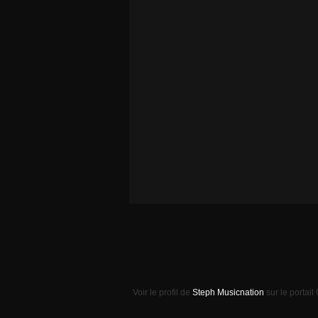
Voir le profil de
Steph Musicnation
sur le portail