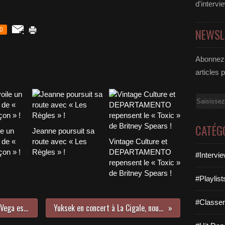
d'intervi
0
NEWSL
Abonnez-
articles 
Email
CATÉG
le un
Jeanne poursuit sa
 de «
route avec « Les
Vintage Culture et
on » !
Règles » !
DEPARTAMENTO
#Intervi
repensent le « Toxic »
de Britney Spears !
#Playlis
#Classe
Le nouvel album de Carmen Maria Vega est disponible !
Yuksek en concert à La Cigale, nous y étions !