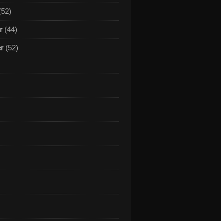
(52)
r
(44)
er
(52)