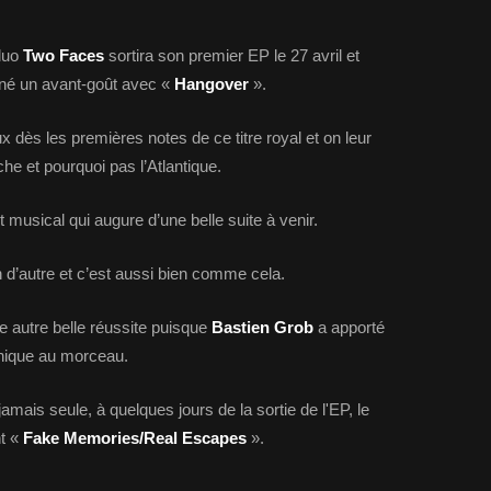
 duo
Two Faces
sortira son premier EP le 27 avril et
nné un avant-goût avec «
Hangover
».
 dès les premières notes de ce titre royal et on leur
he et pourquoi pas l’Atlantique.
 musical qui augure d’une belle suite à venir.
n d’autre et c’est aussi bien comme cela.
e autre belle réussite puisque
Bastien Grob
a apporté
hique au morceau.
ais seule, à quelques jours de la sortie de l'EP, le
nt «
Fake Memories/Real Escapes
».