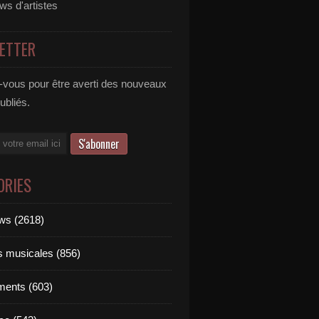
ews d'artistes
ETTER
vous pour être averti des nouveaux
publiés.
ORIES
ews (2618)
ts musicales (856)
ments (603)