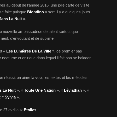
es au début de l’année 2016, une jolie carte de visite
se faite puisque
Blondino
a sorti il y a quelques jours
Sans La Nuit
».
e nouvelle ambassadrice de talent surtout que
neuf, d’envoûtant et de sublime.
t «
Les Lumières De La Ville
», ce premier pas
nocturne et onirique dans lequel il fait bon se balader
ue réussi, on aime la voix, les textes et les mélodies.
s La Nuit
», «
Toute Une Nation
», «
Léviathan
», «
t «
Sylvia
».
 le 27 avril aux
Etoiles
.