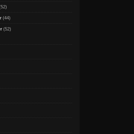
(52)
r
(44)
er
(52)