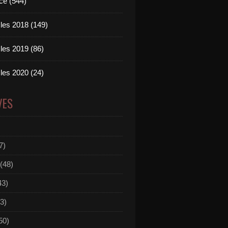
ce (544)
les 2018 (149)
les 2019 (86)
les 2020 (24)
VES
7)
(48)
43)
3)
50)