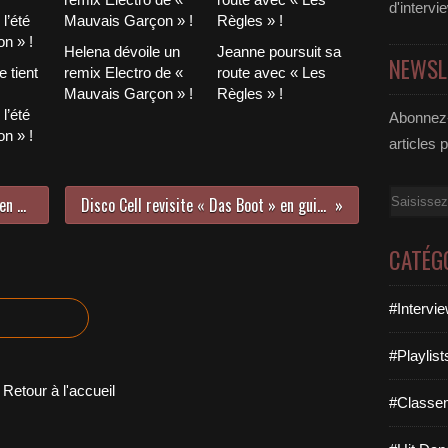
d'intervi
Helena dévoile un
Jeanne poursuit sa
NEWSL
 tient
remix Electro de «
route avec « Les
Mauvais Garçon » !
Règles » !
l’été
Abonnez-
n » !
articles 
Email
Holybrune en mode EP mais aussi en mode court-métrage !
Disco Cell revisite « Das Boot » en guise de nouveau single !
CATÉG
#Intervi
#Playlis
Retour à l'accueil
#Classe