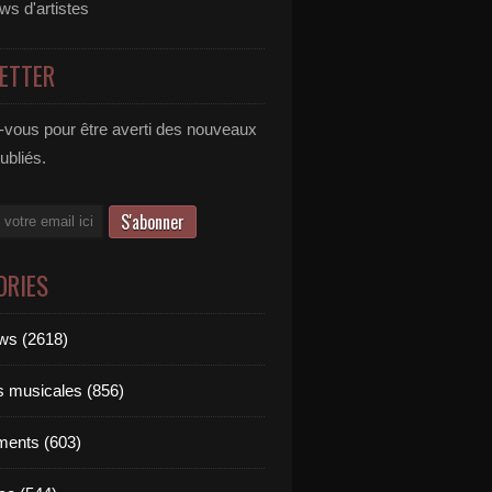
ews d'artistes
ETTER
vous pour être averti des nouveaux
publiés.
ORIES
ews (2618)
ts musicales (856)
ments (603)