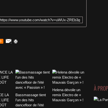
e
c
k
o
https://www.youtube.com/watch?v=uWUx-ZREb3g
u
t
t
h
e
0
b
r
a
n
d
n
e
w
r
À PRO
e
Helena dévoile un
l
CE LA
Bassmassage tient
remix Electro de «
e
 LIFE
l’un des hits
Mauvais Garçon » !
a
AOÛT
dancefloor de l’été