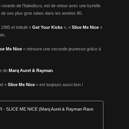
vivante de l’Italodisco, est de retour avec une kyrielle
n de ses plus gros tubes dans les années 80.
1985 et intitulé «
Get Your Kicks
», «
Slice Me Nice
»
is.
ice Me Nice
» retrouve une seconde jeunesse grâce à
le de
Marq Aurel & Rayman
.
 et «
Slice Me Nice
» est toujours aussi bon !
FANCY & A
C
h