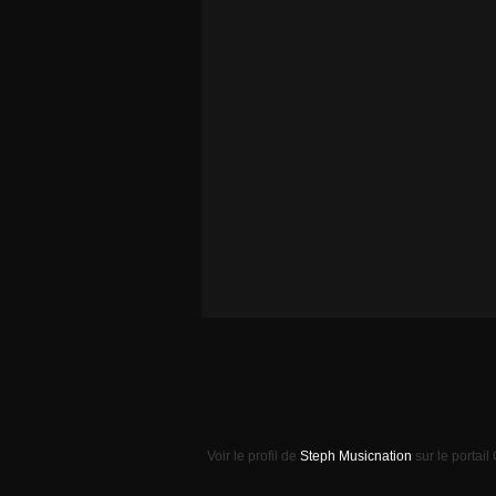
Voir le profil de
Steph Musicnation
sur le portail