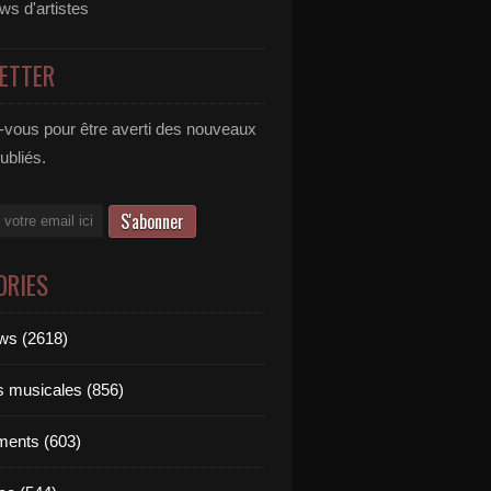
ews d'artistes
ETTER
vous pour être averti des nouveaux
publiés.
ORIES
ews (2618)
ts musicales (856)
ments (603)