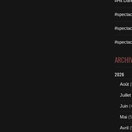
#Hit Dan
r
"
#spectac
S
l
i
#spectac
c
e
#spectac
M
e
N
ARCHI
i
c
2026
e
"
Août
(
i
n
Juillet
c
l
Juin
(
u
d
Mai
(5
e
d
Avril
(