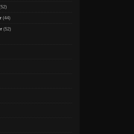
(52)
r
(44)
er
(52)