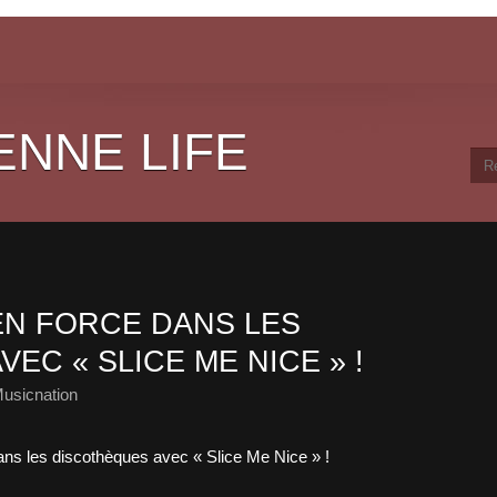
ENNE LIFE
EN FORCE DANS LES
EC « SLICE ME NICE » !
usicnation