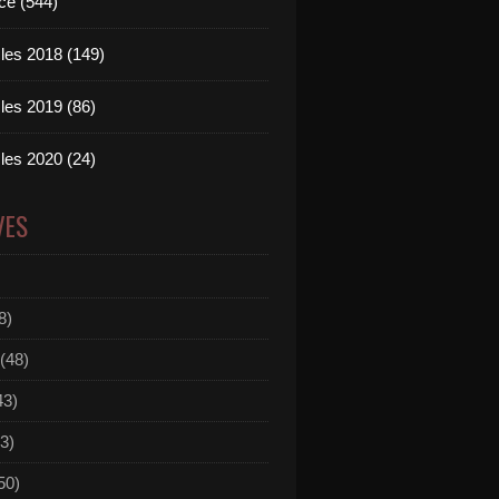
ce (544)
les 2018 (149)
les 2019 (86)
les 2020 (24)
VES
8)
(48)
43)
3)
50)