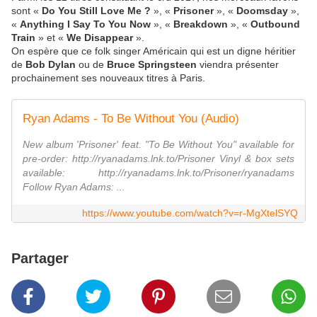
sont «
Do You Still Love Me ?
», «
Prisoner
», «
Doomsday
»,
«
Anything I Say To You Now
», «
Breakdown
», «
Outbound
Train
» et «
We Disappear
».
On espère que ce folk singer Américain qui est un digne héritier
de
Bob Dylan
ou de
Bruce Springsteen
viendra présenter
prochainement ses nouveaux titres à Paris.
Ryan Adams - To Be Without You (Audio)
New album 'Prisoner' feat. "To Be Without You" available for
pre-order: http://ryanadams.lnk.to/Prisoner Vinyl & box sets
available: http://ryanadams.lnk.to/Prisoner/ryanadams
Follow Ryan Adams: ...
https://www.youtube.com/watch?v=r-MgXtelSYQ
Partager