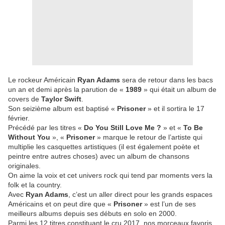
Le rockeur Américain
Ryan Adams
sera de retour dans les bacs
un an et demi après la parution de «
1989
» qui était un album de
covers de
Taylor Swift
.
Son seizième album est baptisé «
Prisoner
» et il sortira le 17
février.
Précédé par les titres «
Do You Still Love Me ?
» et «
To Be
Without You
», «
Prisoner
» marque le retour de l’artiste qui
multiplie les casquettes artistiques (il est également poète et
peintre entre autres choses) avec un album de chansons
originales.
On aime la voix et cet univers rock qui tend par moments vers la
folk et la country.
Avec
Ryan Adams
, c’est un aller direct pour les grands espaces
Américains et on peut dire que «
Prisoner
» est l’un de ses
meilleurs albums depuis ses débuts en solo en 2000.
Parmi les 12 titres constituant le cru 2017, nos morceaux favoris