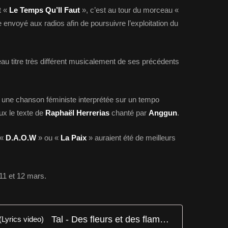
t «
Le Temps Qu’Il Faut
», c’est au tour du morceau «
e envoyé aux radios afin de poursuivre l’exploitation du
veau titre très différent musicalement de ses précédents
 une chanson féministe interprétée sur un tempo
ux le texte de
Raphaël Herrerias
chanté par
Anggun
.
 «
D.A.O.W
» ou «
La Paix
» auraient été de meilleurs
11 et 12 mars.
Tal - Des fleurs et des flammes (Lyrics video)