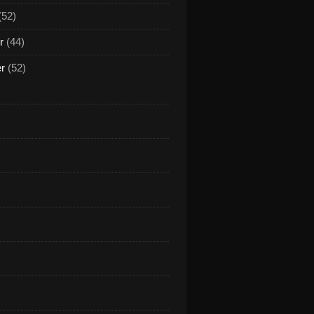
(52)
r
(44)
er
(52)