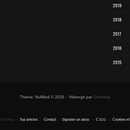
2019
2018
2017
2016
2015
Theme: Nullified © 2026 - Hébergé par
Overblog
 Overblog
Top articles
Contact
Signaler un abus
C.G.U.
Cookies et