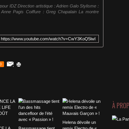
pour IDZ Direction artistique : Adrien Galo Stylisme :
 Anne Pagis Coiffure : Greg Chapalain La montre
https://www.youtube.com/watch?v=CwY3KoQ5lwI
0
À PRO
Helena dévoile un
CE LA
Bassmassage tient
remix Electro de «