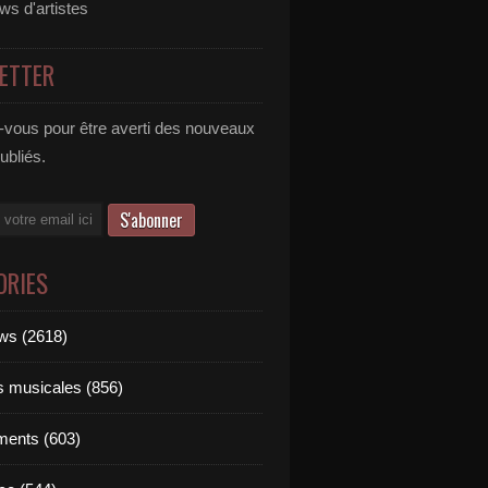
ews d'artistes
ETTER
vous pour être averti des nouveaux
publiés.
ORIES
ews (2618)
ts musicales (856)
ments (603)