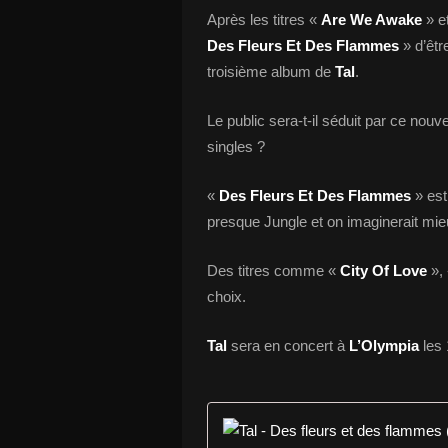
Après les titres «
Are We Awake
» e
Des Fleurs Et Des Flammes
» d’êtr
troisième album de
Tal
.
Le public sera-t-il séduit par ce nou
singles ?
«
Des Fleurs Et Des Flammes
» est
presque Jungle et on imaginerait mie
Des titres comme «
City Of Love
»,
choix.
Tal
sera en concert à
L’Olympia
les 