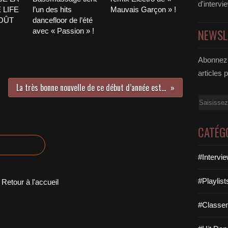
d'intervi
 LIFE
l’un des hits
Mauvais Garçon » !
AOÛT
dancefloor de l’été
avec « Passion » !
NEWSL
Abonnez-
articles 
La très bonne nouvelle de ce début d’année est le retour de Jil Caplan !
Email
CATÉG
#Intervi
#Playlis
Retour à l'accueil
#Classe